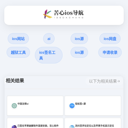
ios网站
ai
ios源
ios网盘
越狱工具
ios签名工
ios源
申请收录
具
相关结果
以下为相关结果
中国法律ai
轻松签+源
已签名苹果破解软件直接安装，苦心软件站重启！
改抖音评论定位以及苹果手机显示定位