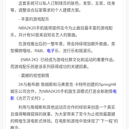
这套系统可以私人订制球员的肤色，发型，五官，纹身
等，调整适合玩家需求的个人建模方案。
- 丰富的游戏配乐
NBA2K20手机版将提供迄今为止曲目最丰富的游戏配
乐，共计有50首来自知名艺人的歌曲。
在游戏推出后的一整年里，将会持续增加额外歌曲，类
型横跨嘻哈、R&B、
电子
乐、流行乐和摇滚乐。
《NBA 2K》已经成为游戏社群文化和运动的重要作品，
而游戏配乐则是该系列获得成功的关键因素。
- 震撼的视觉剧情
2K与勒布朗·詹姆斯和马弗里克·卡特所创建的SpringHill
娱乐公司合作，为NBA2K20手机版生涯模式打造全新剧情
电
影
《光芒万丈时》。
利用与詹姆斯和其他运动员合作的经验来创造一个真实
且值得略微窥探的故事，为大家带来了至今为止视效最震撼
的辉煌生涯电影式体验。在电影和游戏中皆体现了“下一程”的
概念。