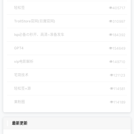
轻松签
405717
TrollStore官网(巨魔官网)
310997
lsp必备の秒开、高清~准备发车
184392
GPT4
154649
vip电影解析
149710
宅哥技术
121123
轻松签+源
114581
果粉圈
114189
最新更新