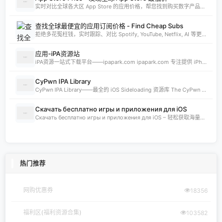
实时对比全球各大区 App Store 的应用价格，帮您找到购买数字产品的最佳时机。支持实时汇率换算和 AI 智能分析。
查找全球最便宜的应用订阅价格 - Find Cheap Subs
拒绝多花冤枉钱，实时跟踪、对比 Spotify, YouTube, Netflix, AI 等更多 App 的全球订阅价格。发现 App Store 最低价国家，订阅费用立省 80%。
应用-iPA资源站
iPA资源一站式下载平台——ipapark.com ipapark.com 专注提供 iPhone、iPad、iPod 软体的 IPA 文件下载服务，覆盖 iOS4 至 iOS16 全系统版本，满足不同机型的用户需求。无论是正版砸壳、开心版软件，还是越狱插件、免费证书，都可在本站快速获取。 核心优势 **全网最全 ip
CyPwn IPA Library
CyPwn IPA Library——最全的 iOS Sideloading 资源库 The CyPwn IPA Library is the most complete sideloading library available for iOS devices. 这里聚合了海量 IPA 包，覆盖 Jailbreak
Скачать бесплатно игры и приложения для iOS
Скачать бесплатно игры и приложения для iOS – 轻松获取海量精品 在 iklassika.ru，您可以 Скачать 各类 бесплатно 的 игры 与 приложения，专为 iOS 设备打造。平台汇聚最新、最热的移动资源，让用户无需繁琐搜索，一键下载，畅享无
热门推荐
网购优惠券
18356
福利区(福利资源合集)
103582