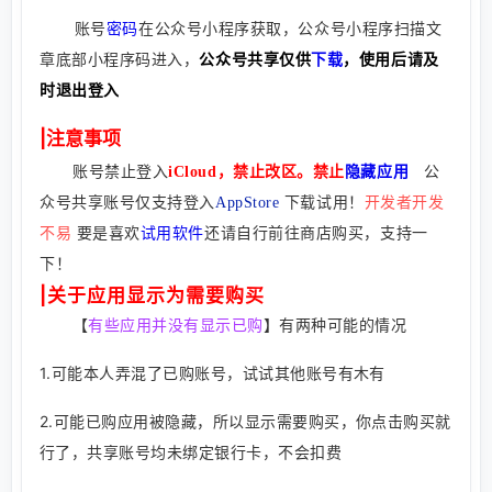
账号
密码
在公众号小程序获取，公众号小程序扫描文
章底部小程序码进入，
公众号共享仅供
下载
，使用后请及
时退出登入
|注意事项
账号禁止登入
iCloud，禁止改区。禁止
隐藏
应用
公
！
开发者开发
众号共享账号仅支持登入
AppStore
下载试用
不易
要是喜欢
试用
软件
还请自行前往商店购买，支持一
下！
|关于应用显示为需要购买
【
有些应用并没有显示已购
】有两种可能的情况
1.可能本人弄混了已购账号，试试其他账号有木有
2.可能已购应用被隐藏，所以显示需要购买，你点击购买就
行了，共享账号均未绑定银行卡，不会扣费