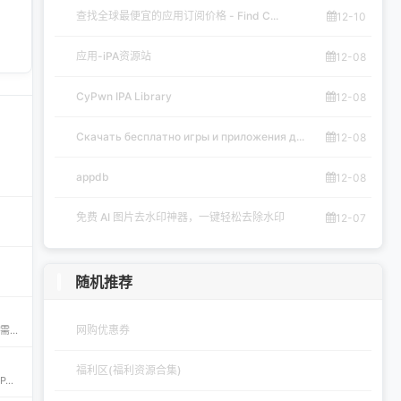
查找全球最便宜的应用订阅价格 - Find C...
12-10
应用-iPA资源站
12-08
CyPwn IPA Library
12-08
Скачать бесплатно игры и приложения д...
12-08
appdb
12-08
免费 AI 图片去水印神器，一键轻松去除水印
12-07
随机推荐
网购优惠券
iPA资源一站式下载平台——ipapark.com ipapark.com 专注提供 iPhone、iPad、iPod 软体的 IPA 文件下载服务，覆盖 iOS4 至 iOS16 全系统版本，满足不同机型的用户需求。无论是正版砸壳、开心版软件，还是越狱插件、免费证书，都可在本站快速获取。 核心优势 **全网最全 ip
福利区(福利资源合集)
CyPwn IPA Library——最全的 iOS Sideloading 资源库 The CyPwn IPA Library is the most complete sideloading library available for iOS devices. 这里聚合了海量 IPA 包，覆盖 Jailbreak