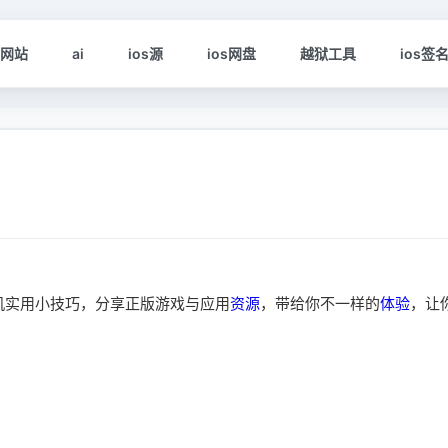
s网站
ai
ios源
ios网盘
越狱工具
ios签
e手机实用小技巧，分享正版游戏与应用
资源
，带给你不一样的
体验
，让