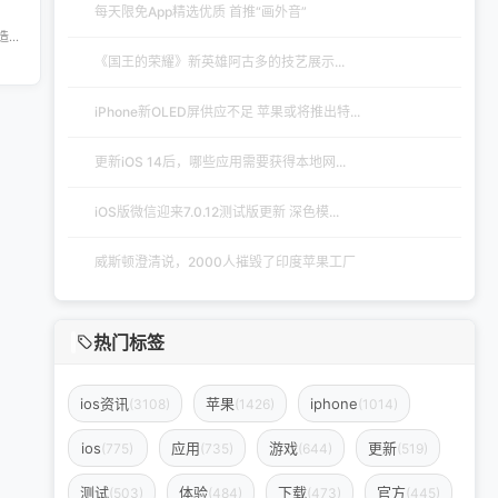
每天限免App精选优质 首推“画外音”
Скачать бесплатно игры и приложения для iOS – 轻松获取海量精品 在 iklassika.ru，您可以 Скачать 各类 бесплатно 的 игры 与 приложения，专为 iOS 设备打造。平台汇聚最新、最热的移动资源，让用户无需繁琐搜索，一键下载，畅享无
《国王的荣耀》新英雄阿古多的技艺展示...
iPhone新OLED屏供应不足 苹果或将推出特...
更新iOS 14后，哪些应用需要获得本地网...
iOS版微信迎来7.0.12测试版更新 深色模...
威斯顿澄清说，2000人摧毁了印度苹果工厂
热门标签
ios资讯
苹果
iphone
(3108)
(1426)
(1014)
ios
应用
游戏
更新
(775)
(735)
(644)
(519)
测试
体验
下载
官方
(503)
(484)
(473)
(445)