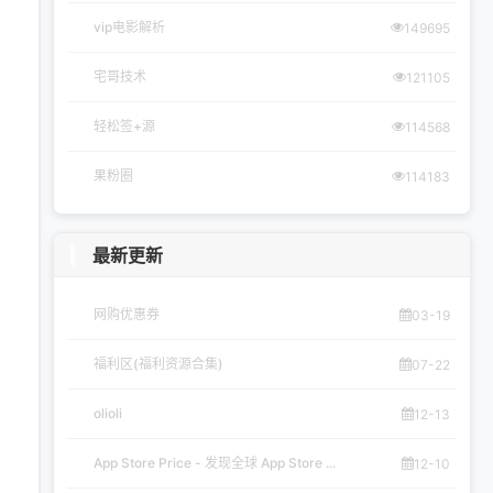
vip电影解析
149695
宅哥技术
121105
轻松签+源
114568
果粉圈
114183
最新更新
网购优惠券
03-19
福利区(福利资源合集)
07-22
olioli
12-13
App Store Price - 发现全球 App Store ...
12-10