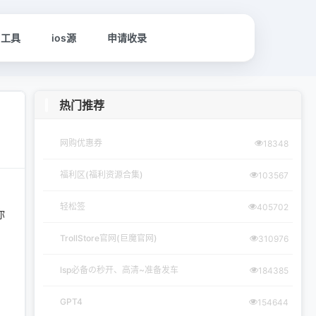
名工具
ios源
申请收录
热门推荐
网购优惠券
18348
福利区(福利资源合集)
103567
轻松签
405702
你
TrollStore官网(巨魔官网)
310976
lsp必备の秒开、高清~准备发车
184385
GPT4
154644