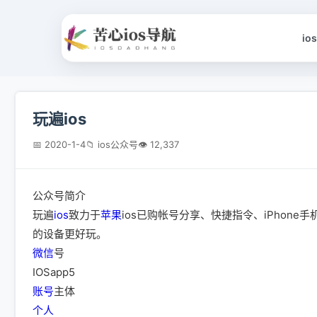
io
玩遍ios
📅 2020-1-4
📁 ios公众号
👁 12,337
公众号简介
玩遍
ios
致力于
苹果
ios已购帐号分享、快捷指令、iPhon
的设备更好玩。
微信
号
IOSapp5
账号
主体
个人