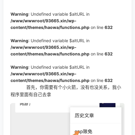
Warning
: Undefined variable $altURL in
/www/wwwroot/93665.xin/wp-
content/themes/haowa/functions.php
on line
632
Warning
: Undefined variable $altURL in
/www/wwwroot/93665.xin/wp-
content/themes/haowa/functions.php
on line
632
Warning
: Undefined variable $altURL in
/www/wwwroot/93665.xin/wp-
content/themes/haowa/functions.php
on line
632
首先，你需要有个小火箭，没有也没关系，我小
程序里面有自己去拿