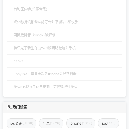
福利区(福利资源合集)
媒体称腾讯推动斗虎牙合并平衡站B和快手...
国际版抖音（tiktok)破解版
腾讯光子新生存力作《黎明明觉醒》手机...
canva
Jony Ive：苹果未料到iPhone会导致智能...
微信iOS版9月13日更新：可管理通过微信...
热门标签
ios资讯
苹果
iphone
ios
(3108)
(1426)
(1014)
(775)