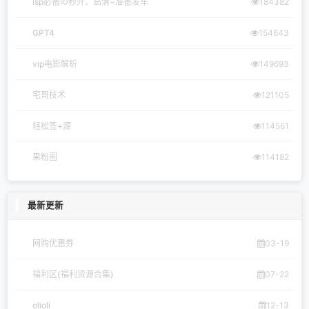
lsp必备の秒开、高清~准备发车
184382
GPT4
154643
vip电影解析
149693
宅哥技术
121105
轻松签+源
114561
果粉圈
114182
最新更新
网购优惠券
03-19
福利区(福利资源合集)
07-22
olioli
12-13