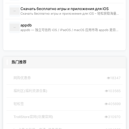
Скачать бесплатно игры и приложения для iOS
Скачать бесплатно игры и приложения для iOS – 轻松获取海量精品 在 iklassika.ru，您可以 Скачать 各类 бесплатно 的 игры 与 приложения，专为 iOS 设备打造。平台汇聚最新、最热的移动资源，让用户无需繁琐搜索，一键下载，畅享无
appdb
appdb — 独立可信的 iOS / iPadOS / macOS 应用市场 appdb 是目前最大的 独立 marketplace，专注于 iOS、iPadOS 与 macOS 生态。无论是开发者想要免费发布应用，还是普通用户想要安全、私密地下载安装自己需要的 app，都可以在这里轻松实现。 核心优势 免费发布：开
热门推荐
网购优惠券
18347
福利区(福利资源合集)
103565
轻松签
405699
TrollStore官网(巨魔官网)
310970