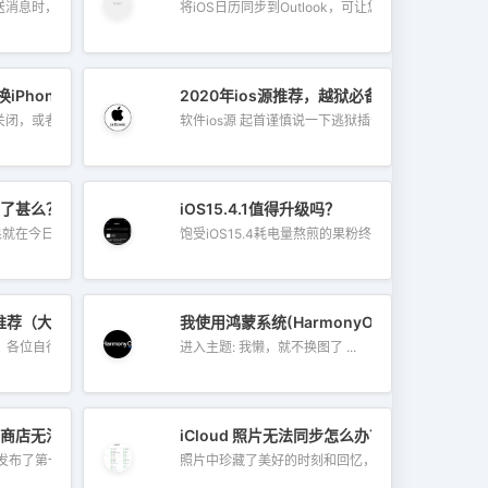
送消息时，输入单...
将iOS日历同步到Outlook，可让您快速查...
iPhone电池
2020年ios源推荐，越狱必备
关闭，或者您是否...
软件ios源 起首谨慎说一下逃狱插件的软...
 1 更新了甚么？7个值得注重重点改良
iOS15.4.1值得升级吗？
在今日（6）凌...
饱受iOS15.4耗电量熬煎的果粉终究迎来了...
推荐（大合集）
我使用鸿蒙系统(HarmonyOS)这一个月来的
各位自行判...
进入主题: 我懒，就不换图了 ...
后应用商店无法正常使用怎么办？
iCloud 照片无法同步怎么办？
发布了第一...
照片中珍藏了美好的时刻和回忆，如...