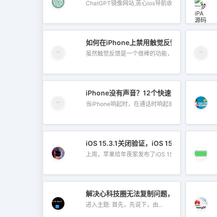
ChatGPT镜像网站,苦心ios导航收藏，...
如何在iPhone上禁用触觉反馈
虽然触觉反馈是一个很棒的功能，因为它...
iPhone没有声音？12个快速修复即可立即
当iPhone响起时，在通话时响起或观看视...
iOS 15.3.1关闭验证，iOS 15.4还能降级吗
上周，苹果给年夜家发布了iOS 15.4 正式...
解决心科技圈无法复制问题，老司机TestFl
进入主题: 首先，先说下，由...