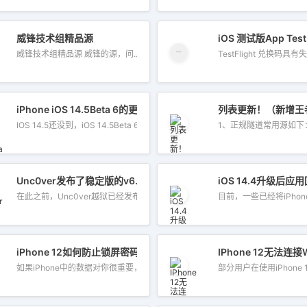
 Beta1？昨日凌晨，苹果为开发者预览版用户推送了iOS 14.7 Beta1测试
威锋技术组精品源
iOS 测试版App Te
威锋技术组精品源 威锋的源，问...
TestFlight 兑换码具
？iOS 14.4.2值得升级吗？
iPhone iOS 14.5Beta 6的更新内容以及升级教程
列表更新！（新增王
IOS 14.5还没到，iOS 14.5Beta 6先到。...
Unc0ver发布了稳定版的v6.1.1，iOS 14.3以下的iPhone可以越狱
iOS 14.4升级后
在此之前，Unc0ver越狱已经发布了v6.0.0...
目前，一些已经将iPhone升
iPhone 12如何防止锁屏密码被破解？
IPhone 12无法连
如果iPhone中的数据对你很重要，而你又...
部分用户在使用iPhone 