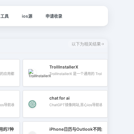
名工具
ios源
申请收录
以下为相关结果
TrollInstallerX
最新、最全的 iOS 资源与实用技巧。这里汇聚了巨魔商店TrollStore、系统定制、越狱Ja
应用都免...
TrollInstallerX 是一个通用的 TrollS...
chat for ai
os导航收藏，...
ChatGPT镜像网站,苦心ios导航收藏，...
的7种方法无法在iPhone或iPad上工作
iPhone日历与Outlook不同步？在这里＆＃039