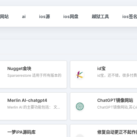
s网站
ai
ios源
ios网盘
越狱工具
ios签
Nugget金块
id宝
索平台 钟意Apple助手（JoiHouse钟意小屋）致力于为 iPhone、iPad 用户提供
Sparserestore 适用于所有版本的 iOS 17...
id宝，还不错，很多付费的
Merlin AI-chatgpt4
ChatGPT镜像网站
Merlin AI 的主要功能包括： 文...
ChatGPT镜像网站,苦心i
一梦iPA源码库
修复自动更正不起作用