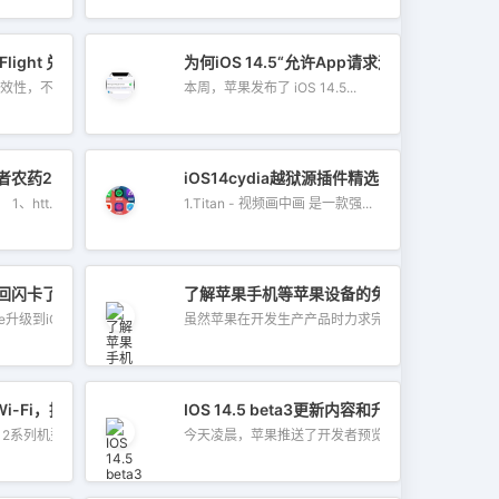
版的更新，距周二发布的iOS 14.6RC版仅隔了两天时间。
stFlight 兑换码邀请链接分享
为何iOS 14.5“允许App请求追踪”按钮是
有失效性，不一定都...
本周，苹果发布了 iOS 14.5...
者农药2.0视距免费版）iOS越狱常用源地址，收集于网络，有好源可以
iOS14cydia越狱源插件精选
1、正规隧道常用源如下： 1、htt...
1.Titan - 视频画中画 是一款强...
应用回闪卡了怎么办？
了解苹果手机等苹果设备的免费维修服务
级到iOS 14的...
虽然苹果在开发生产产品时力求完美，但...
接Wi-Fi，提示无法入网怎么办？
IOS 14.5 beta3更新内容和升级方法教程
12系列机型或已升...
今天凌晨，苹果推送了开发者预览版iOS 1...