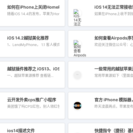
试版错误摘要
如何在iPhone上关闭HomePod mini的触觉反馈和歌曲传送？
iOS 14无法正常
随着iOS 14.4的发布，苹果为HomePod min...
如果在iPhone上收不到
屏检测方法
iOS 14.2越狱美化推荐
如何查看Airpods
1、LendMyPhone， 1.1 客人模式，最强...
欢迎关注微信公众号：心科技A
越狱插件推荐之 iOS13、iOS14 苹果源整合版
一些常用的越狱苹果
一、越狱苹果源推荐 查看链...
常用苹果源如下（里面会有
待机掉电问题
云开发外卖cps推广小程序
官方 iPhone 
美团饿了吗CPS红包，别人领红包下单，你...
昨天凌晨两点，苹果发布会
di注册以及下载、登陆简单教程
ios14描述文件
快捷指令（捷径）基