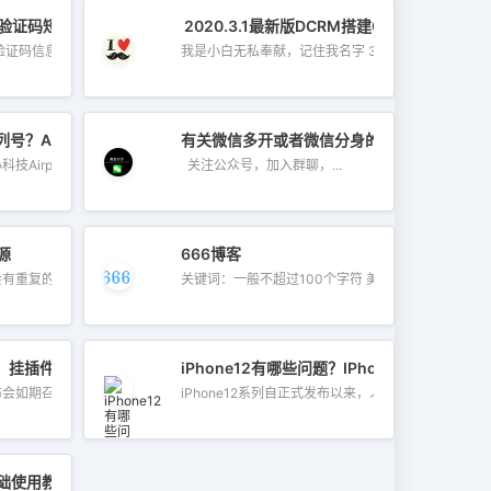
接收验证码短信怎么办？
2020.3.1最新版DCRM搭建Cydia教程
验证码信息，比如...
我是小白无私奉献，记住我名字 3.25...
序列号？Airpods序列号查看方法
有关微信多开或者微信分身的问题
irpods出问...
关注公众号，加入群聊，...
源
666博客
重复的和已经...
关键词：一般不超过100个字符 美国Ap...
模拟器，挂插件甚至比手机越狱还要方便
iPhone12有哪些问题？IPhone12问题总结
如期召开，...
iPhone12系列自正式发布以来，人气一直...
础使用教程