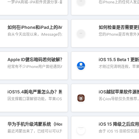
一梦iPA商城-iPA软件资源分享-最全的破...
在iPhone上的任何人发
如何在iPhone和iPad上的iMessage组中创建民意调查
如何检查是否需要更换
自从今天出现以来，iMessage仍然是iPhon...
您的iPhone是否有意外
尝试！
Apple ID健忘暗码若何破解？教你绕过解锁iPhone暗码技能
iOS 15.5 Beta
经常有不少iPhone用户曾经遇到Apple ID...
才刚过完清明连假，苹果就
？
iOS15.4耗电严重怎么办？附iOS15.4省电技巧
iOS越狱苹果软件源
因支撑戴口罩解锁功能，苹果iOS15.4正式...
苦心ios导航仅负责推荐，
ight兑换码邀请链接
华为手机升级鸿蒙系统（HongmengOS）教程
iOS 15 降级之
最近鸿蒙出来了，已经可以可以升...
由于 iOS 15 目前仅仅是