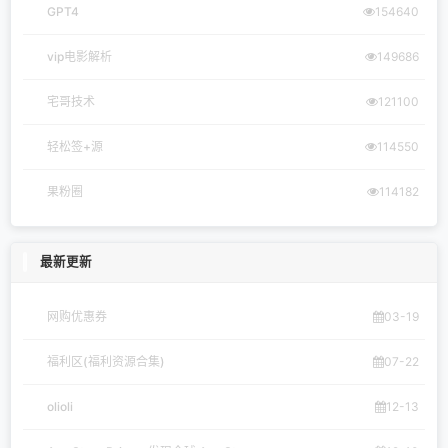
GPT4
154640
vip电影解析
149686
宅哥技术
121100
轻松签+源
114550
果粉圈
114182
最新更新
网购优惠券
03-19
福利区(福利资源合集)
07-22
olioli
12-13