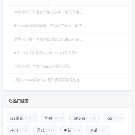
大本营呼吁开发者有更多选择，相信苹果...
iPhone8 OLED屏幕供应商争夺激烈：国内...
质量不过关？苹果停止销售LG UltraFine ...
IOS 13.4.1官方版本_iOS 13.4.1官方版本...
果粉必看！苹果iPhone XR购前须知
担忧iPhone闪存供应链？传苹果拟竞购东...
热门标签
ios资讯
苹果
iphone
ios
(3108)
(1426)
(1014)
(775)
应用
游戏
更新
测试
(735)
(644)
(519)
(503)