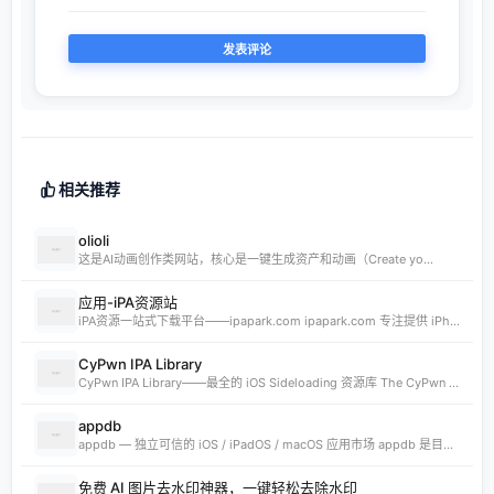
相关推荐
olioli
这是AI动画创作类网站，核心是一键生成资产和动画（Create yo...
应用-iPA资源站
iPA资源一站式下载平台——ipapark.com ipapark.com 专注提供 iPhone、iPad、iPod 软体的 IPA 文件下载服务，覆盖 iOS4 至 iOS16 全系统版本，满足不同机型的用户需求。无论是正版砸壳、开心版软件，还是越狱插件、免费证书，都可在本站快速获取。 核心优势 **全网最全 ip
CyPwn IPA Library
CyPwn IPA Library——最全的 iOS Sideloading 资源库 The CyPwn IPA Library is the most complete sideloading library available for iOS devices. 这里聚合了海量 IPA 包，覆盖 Jailbreak
appdb
appdb — 独立可信的 iOS / iPadOS / macOS 应用市场 appdb 是目前最大的 独立 marketplace，专注于 iOS、iPadOS 与 macOS 生态。无论是开发者想要免费发布应用，还是普通用户想要安全、私密地下载安装自己需要的 app，都可以在这里轻松实现。 核心优势 免费发布：开
免费 AI 图片去水印神器，一键轻松去除水印