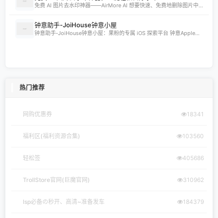
免费 AI 图片去水印神器——AirMore AI 想要快速、免费地删除图片中的文字、logo或水印？AirMore AI 提供的免费在线图片去水印工具，无需登录注册，只需一键上传，数秒即可生成高清无水印图片。 核心优势 免费且无需注册，使用门槛为零。 AI 自动识别并清理图片中的水印、文字或徽标。 一键轻松去除水印，
钟意助手-JoiHouse钟意小屋
钟意助手‑JoiHouse钟意小屋：果粉的专属 iOS 探索平台 钟意Apple助手（JoiHouse钟意小屋）致力于为 iPhone、iPad 用户提供最新、最全的 iOS 资源与实用技巧。这里汇聚了巨魔商店TrollStore、系统定制、越狱JailBreak等热门内容，让每一位果粉都能轻松玩转 iOS 的无限可能
热门推荐
网购优惠券
18341
福利区(福利资源合集)
103560
轻松签
405686
TrollStore官网(巨魔官网)
310962
lsp必备の秒开、高清~准备发车
184379