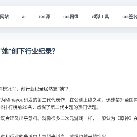
s网站
ai
ios源
ios网盘
越狱工具
ios签
“她”创下行业纪录？
Mihayou研发的第二代代表作，在公测上线之初，迅速攀升至国
书排行榜前20名，点燃了第二代主题的热门话题。
能既合理又出乎意料。就像很多二次元游戏一样，一般认为《原神》
玩家和行业的争论中人气越来越高，成绩也越来越突出。