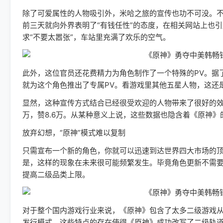
除了可爱属性的人物吸引外，米哈之旅的宣传也功不可没。不仅R
前三天就向外界表明了“有钱任性”的态度，在相关网站上也引
求“不要太嚣张”，车站里充满了欢乐的空气。
此外，这位官员还花费精力为角色制作了一个特殊的PV。据了解，早
就为这个角色推出了专属PV。看游戏里其他五星人物，这还
显然，这种宣传方式结合已经很受欢迎的人物带来了很好的效果。根据
万，赞8.6万。从某种意义上说，这些数据也隐含着《原神》
放弃幻想，“原神”模式难以复制
只需宣布一个新的角色，你就可以迅速到达世界四大市场的顶
是，这样的现象在未来很可能频繁发生。毕竟角色更新不需要
提高二级品类上限。
对于整个国内游戏行业来说，《原神》包含了太多二级游戏
发行模式。这些特点的存在使得《原神》成功改写了二级轨