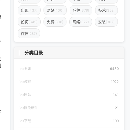
出现
网站
软件
技术
(437)
(400)
(379)
(352)
销
如何
免费
网络
安装
(349)
(336)
(322)
(307)
，
微信
(287)
步
分类目录
差
到
Ios资讯
6430
ios教程
1922
涉
ios网站
141
ios限免软件
121
全
ios下载
100
。