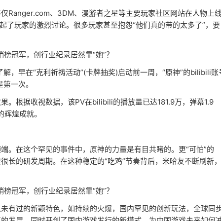
anger.com、3DM、漫游者之星等主要玩家社区网站在人物上
起了玩家的激烈讨论。很多玩家甚至抱怨“他们真的带的太多了”，要
在“克利祈祷活动”(卡牌抽奖)启动前一周，“原神”的bilibili账
是第一次。
收视数据，该PV在bilibili的播放量已达181.9万，弹幕1.9
的辉煌成就。
端。在这个罕见的事件中，原神的力量是有目共睹的。更“可怕”的
很长的研发周期。在这种稳定的“吃鸡”节奏背后，米哈友不断刷新
从未有过的新颖特色，如持续的火爆，国内罕见的创新玩法，全球同
道的发展，同时开创了国内游戏发行的新模式，为中国游戏未来如何