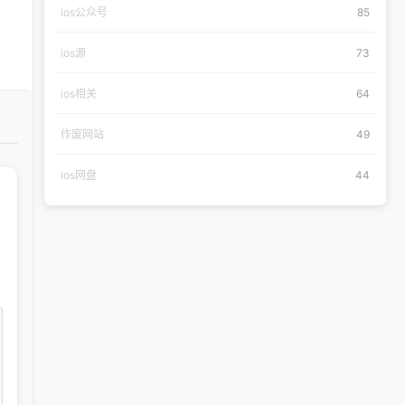
ios公众号
85
ios源
73
ios相关
64
作废网站
49
ios网盘
44