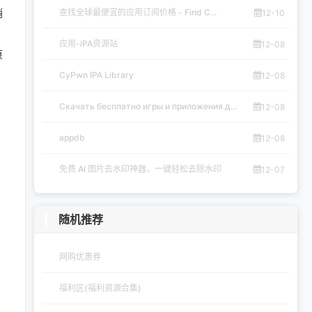
销
查找全球最便宜的应用订阅价格 - Find C...
12-10
应用-iPA资源站
12-08
原
CyPwn IPA Library
12-08
Скачать бесплатно игры и приложения д...
12-08
appdb
12-08
免费 AI 图片去水印神器，一键轻松去除水印
12-07
随机推荐
网购优惠券
福利区(福利资源合集)