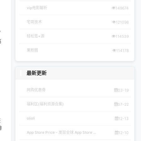
vip电影解析
149674
宅哥技术
121098
。
轻松签+源
114539
高
果粉圈
114178
最新更新
网购优惠券
03-19
福利区(福利资源合集)
07-22
olioli
12-13
获
排
App Store Price - 发现全球 App Store ...
12-10