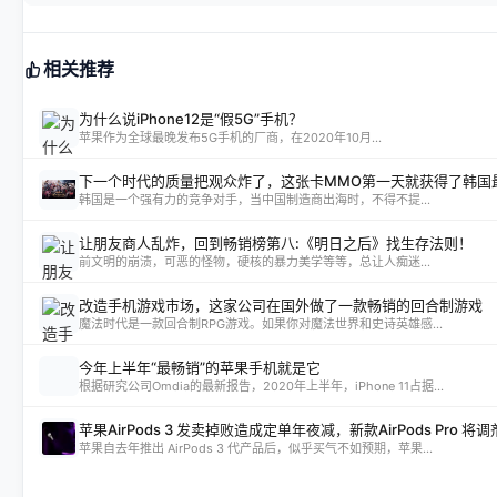
相关推荐
为什么说iPhone12是“假5G”手机？
苹果作为全球最晚发布5G手机的厂商，在2020年10月...
下一个时代的质量把观众炸了，这张卡MMO第一天就获得了韩国
韩国是一个强有力的竞争对手，当中国制造商出海时，不得不提...
让朋友商人乱炸，回到畅销榜第八:《明日之后》找生存法则！
前文明的崩溃，可恶的怪物，硬核的暴力美学等等，总让人痴迷...
改造手机游戏市场，这家公司在国外做了一款畅销的回合制游戏
魔法时代是一款回合制RPG游戏。如果你对魔法世界和史诗英雄感...
今年上半年“最畅销”的苹果手机就是它
根据研究公司Omdia的最新报告，2020年上半年，iPhone 11占据...
苹果AirPods 3 发卖掉败造成定单年夜减，新款AirPods Pro 将调
苹果自去年推出 AirPods 3 代产品后，似乎买气不如预期，苹果...