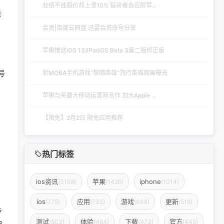
业绩不佳股价却上涨10% 投资者会忍耐苹...
线
会员|百度云网盘 迅雷会员账号分享
苹果推送iOS 13/iPadOS Beta 3第二版修正版
号
新MOBA手机游戏“黎明英雄”流行英雄原画曝光
苹果与英最大移动运营商合作 加大Apple ...
【限免】2月2日 限免应用推荐
热门标签
，
ios资讯
苹果
iphone
(3108)
(1426)
(1014)
ios
应用
游戏
更新
(775)
(735)
(644)
(519)
步
测试
体验
下载
官方
(503)
(484)
(473)
(445)
冲