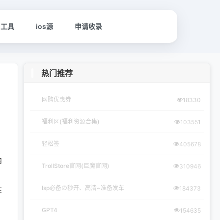
名工具
ios源
申请收录
热门推荐
网购优惠券
18330
福利区(福利资源合集)
103551
轻松签
405678
内
TrollStore官网(巨魔官网)
310946
lsp必备の秒开、高清~准备发车
184373
在
GPT4
154635