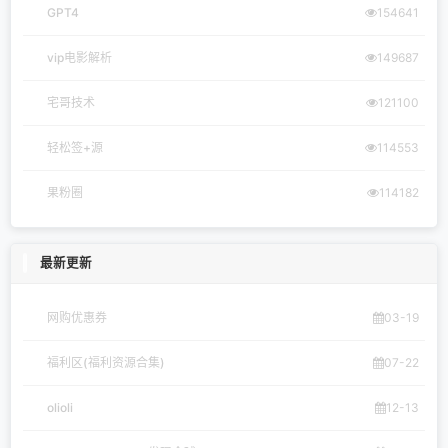
GPT4
154641
vip电影解析
149687
宅哥技术
121100
轻松签+源
114553
果粉圈
114182
最新更新
网购优惠券
03-19
福利区(福利资源合集)
07-22
olioli
12-13