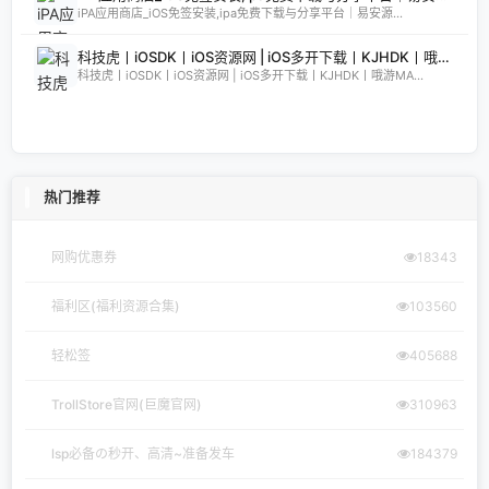
iPA应用商店_iOS免签安装,ipa免费下载与分享平台｜易安源...
科技虎丨iOSDK丨iOS资源网 | iOS多开下载丨KJHDK丨哦游MAX丨iPA商店丨凸游 | iPA软件免费砸壳下载丨iOSiPA丨苹果多开丨全网最优秀的iPA资源下载网站
科技虎丨iOSDK丨iOS资源网 | iOS多开下载丨KJHDK丨哦游MA...
热门推荐
网购优惠券
18343
福利区(福利资源合集)
103560
轻松签
405688
TrollStore官网(巨魔官网)
310963
lsp必备の秒开、高清~准备发车
184379