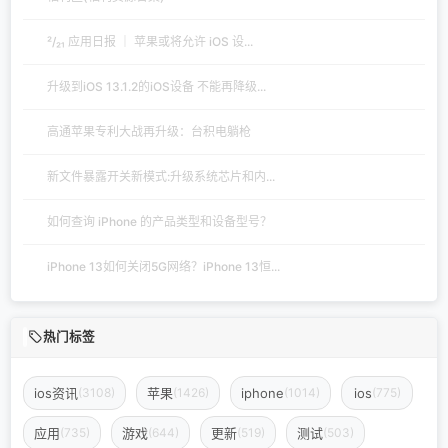
²/₂₁ 应用日报 ｜ 苹果或将允许 iOS 设...
升级到iOS 13.1.2的iOS设备 不能再降级...
高通苹果专利大战再升级：台积电躺枪
新文件暴露开关新模式:升级系统芯片和内...
如何查询 iPhone 的产品类型和设备型号？
iPhone 13如何关闭5G网络？iPhone 13恒...
热门标签
ios资讯
苹果
iphone
ios
(3108)
(1426)
(1014)
(775)
应用
游戏
更新
测试
(735)
(644)
(519)
(503)