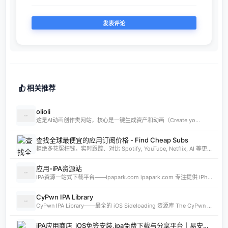
相关推荐
olioli
这是AI动画创作类网站，核心是一键生成资产和动画（Create yo...
查找全球最便宜的应用订阅价格 - Find Cheap Subs
拒绝多花冤枉钱，实时跟踪、对比 Spotify, YouTube, Netflix, AI 等更多 App 的全球订阅价格。发现 App Store 最低价国家，订阅费用立省 80%。
应用-iPA资源站
iPA资源一站式下载平台——ipapark.com ipapark.com 专注提供 iPhone、iPad、iPod 软体的 IPA 文件下载服务，覆盖 iOS4 至 iOS16 全系统版本，满足不同机型的用户需求。无论是正版砸壳、开心版软件，还是越狱插件、免费证书，都可在本站快速获取。 核心优势 **全网最全 ip
CyPwn IPA Library
CyPwn IPA Library——最全的 iOS Sideloading 资源库 The CyPwn IPA Library is the most complete sideloading library available for iOS devices. 这里聚合了海量 IPA 包，覆盖 Jailbreak
iPA应用商店_iOS免签安装,ipa免费下载与分享平台｜易安源&酷卡软件