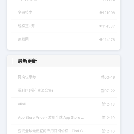
宅哥技术
121098
轻松签+源
114537
果粉圈
114178
最新更新
网购优惠券
03-19
福利区(福利资源合集)
07-22
olioli
12-13
App Store Price - 发现全球 App Store ...
12-10
查找全球最便宜的应用订阅价格 - Find C...
12-10