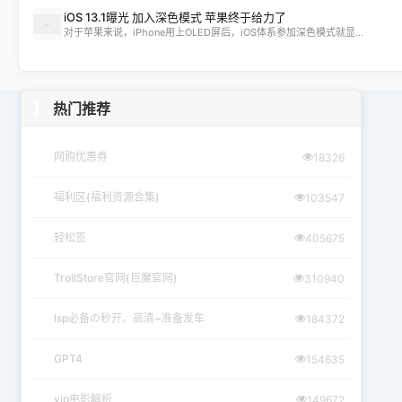
iOS 13.1曝光 加入深色模式 苹果终于给力了
对于苹果来说，iPhone用上OLED屏后，iOS体系参加深色模式就显...
热门推荐
网购优惠券
18326
福利区(福利资源合集)
103547
轻松签
405675
TrollStore官网(巨魔官网)
310940
lsp必备の秒开、高清~准备发车
184372
GPT4
154635
vip电影解析
149672