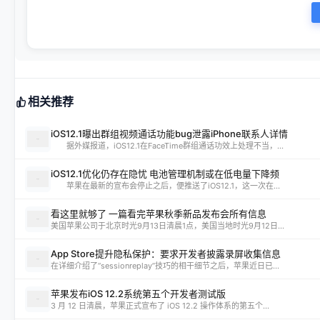
相关推荐
iOS12.1曝出群组视频通话功能bug泄露iPhone联系人详情
据外媒报道，iOS12.1在FaceTime群组通话功效上处理不当，...
iOS12.1优化仍存在隐忧 电池管理机制或在低电量下降频
苹果在最新的宣布会停止之后，便推送了iOS12.1，这一次在...
看这里就够了 一篇看完苹果秋季新品发布会所有信息
美国苹果公司于北京时光9月13日清晨1点，美国当地时光9月12日...
App Store提升隐私保护：要求开发者披露录屏收集信息
在详细介绍了“sessionreplay”技巧的相干细节之后，苹果近日已...
苹果发布iOS 12.2系统第五个开发者测试版
3 月 12 日清晨，苹果正式宣布了 iOS 12.2 操作体系的第五个...