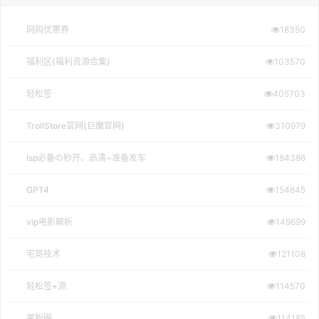
网购优惠券
18350
福利区(福利资源合集)
103570
轻松签
405703
TrollStore官网(巨魔官网)
310979
lsp必备の秒开、高清~准备发车
184386
GPT4
154645
vip电影解析
149699
宅哥技术
121108
轻松签+源
114570
果粉圈
114185