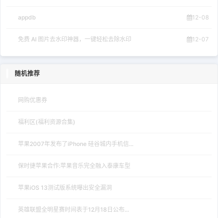
appdb
12-08
免费 AI 图片去水印神器，一键轻松去除水印
12-07
随机推荐
网购优惠券
福利区(福利资源合集)
苹果2007年发布了iPhone 硅谷城内手机信...
保时捷苹果合作:苹果音乐完全融入泰康车型
苹果iOS 13测试版系统曝出安全漏洞
英雄联盟全明星赛时间表于12月18日公布...