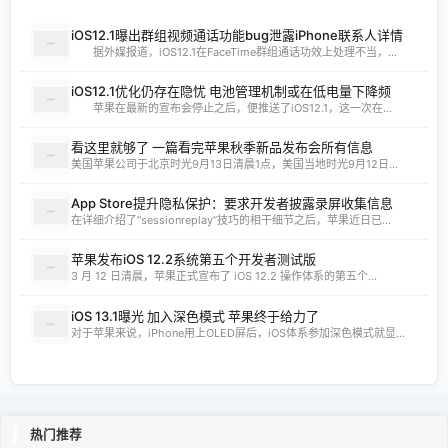
iOS12.1曝出群组视频通话功能bug泄露iPhone联系人详情
据外媒报道，iOS12.1在FaceTime群组通话功效上处理不当，...
iOS12.1优化仍存在隐忧 电池管理机制或在低电量下降频
苹果在最新的宣布会停止之后，便推送了iOS12.1，这一次在...
看这里就够了 一篇看完苹果秋季新品发布会所有信息
美国苹果公司于北京时光9月13日清晨1点，美国当地时光9月12日...
App Store提升隐私保护：要求开发者披露录屏收集信息
在详细介绍了“sessionreplay”技巧的相干细节之后，苹果近日已...
苹果发布iOS 12.2系统第五个开发者测试版
3 月 12 日清晨，苹果正式宣布了 iOS 12.2 操作体系的第五个...
iOS 13.1曝光 加入深色模式 苹果终于给力了
对于苹果来说，iPhone用上OLED屏后，iOS体系参加深色模式就显...
热门推荐