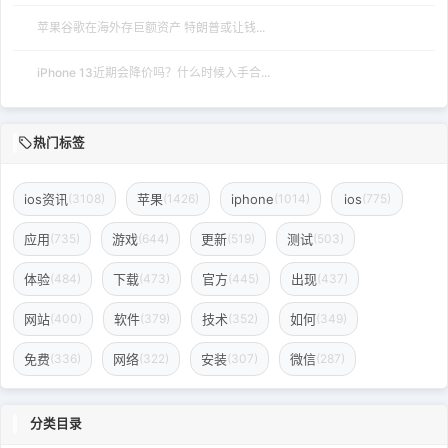
苹果谷歌在海外存巨额资产 特朗普或让钱...
iPhone 13近期会降价吗？什么时候入手合...
热门标签
ios资讯
苹果
iphone
ios
(3108)
(1426)
(1014)
(775)
应用
游戏
更新
测试
(735)
(644)
(519)
(503)
体验
下载
官方
出现
(484)
(473)
(445)
(437)
网站
软件
技术
如何
(400)
(379)
(352)
(349)
免费
网络
安装
微信
(336)
(322)
(307)
(287)
分类目录