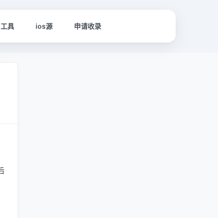
名工具
ios源
申请收录
后
，