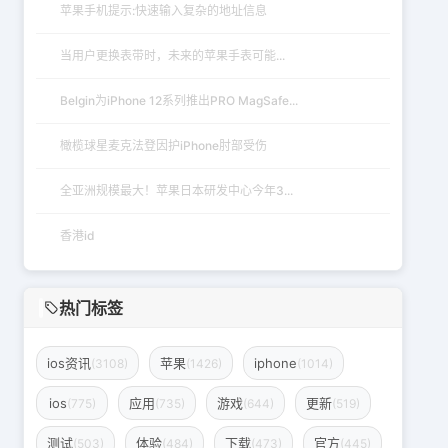
苹果手机提示:快速输入复杂的地址信息
当用户更换表带时，未来的苹果手表可能...
Belgin为iPhone 12系列推出PRO MagSafe...
橄榄球星麦克法登因护iPhone肘部受伤
全亚洲规模最大！苹果日本研发中心今年3...
香港id
热门标签
ios资讯
苹果
iphone
(3108)
(1426)
(1014)
ios
应用
游戏
更新
(775)
(735)
(644)
(519)
测试
体验
下载
官方
(503)
(484)
(473)
(445)