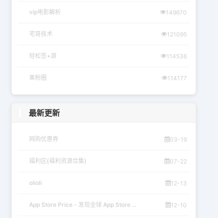
vip电影解析
149670
宅哥技术
121095
轻松签+源
114536
果粉圈
114177
最新更新
网购优惠券
03-19
福利区(福利资源合集)
07-22
olioli
12-13
App Store Price - 发现全球 App Store ...
12-10