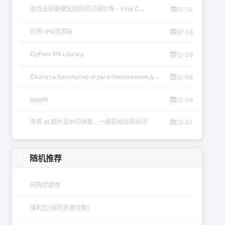
查找全球最便宜的应用订阅价格 - Find C...
12-10
应用-iPA资源站
12-08
CyPwn IPA Library
12-08
Скачать бесплатно игры и приложения д...
12-08
appdb
12-08
免费 AI 图片去水印神器，一键轻松去除水印
12-07
随机推荐
网购优惠券
福利区(福利资源合集)