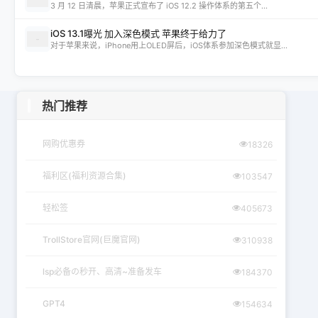
3 月 12 日清晨，苹果正式宣布了 iOS 12.2 操作体系的第五个...
iOS 13.1曝光 加入深色模式 苹果终于给力了
对于苹果来说，iPhone用上OLED屏后，iOS体系参加深色模式就显...
热门推荐
网购优惠券
18326
福利区(福利资源合集)
103547
轻松签
405673
TrollStore官网(巨魔官网)
310938
lsp必备の秒开、高清~准备发车
184370
GPT4
154634