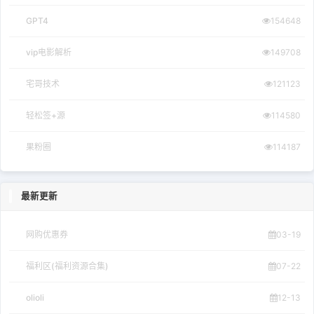
GPT4
154648
vip电影解析
149708
宅哥技术
121123
轻松签+源
114580
果粉圈
114187
最新更新
网购优惠券
03-19
福利区(福利资源合集)
07-22
olioli
12-13