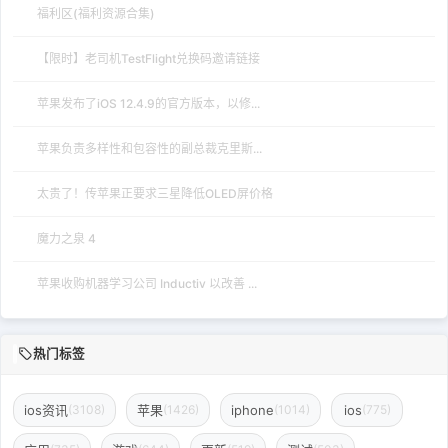
福利区(福利资源合集)
【限时】老司机TestFlight兑换码邀请链接
苹果发布了iOS 12.4.9的官方版本，以修...
苹果负责多样性和包容性的副总裁克里斯...
太贵了！传苹果正要求三星降低OLED屏价格
魔力之泉 4
苹果收购机器学习公司 Inductiv 以改善 ...
热门标签
ios资讯
苹果
iphone
ios
(3108)
(1426)
(1014)
(775)