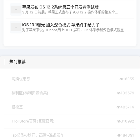
苹果发布iOS 12.2系统第五个开发者测试版
3 月 12 日清晨，苹果正式宣布了 iOS 12.2 操作体系的第五个...
iOS 13.1曝光 加入深色模式 苹果终于给力了
对于苹果来说，iPhone用上OLED屏后，iOS体系参加深色模式就显...
热门推荐
网购优惠券
18355
福利区(福利资源合集)
103579
轻松签
405714
TrollStore官网(巨魔官网)
310992
lsp必备の秒开、高清~准备发车
184391