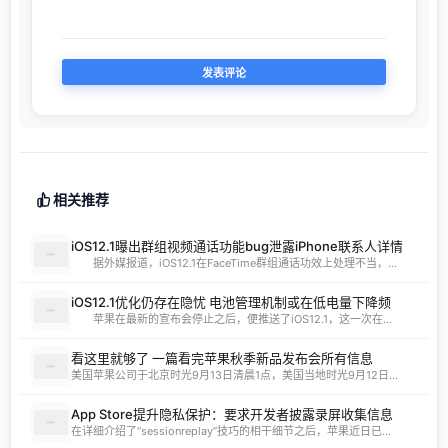
相关推荐
iOS12.1曝出群组视频通话功能bug泄露iPhone联系人详情
据外媒报道，iOS12.1在FaceTime群组通话功效上处理不当，...
iOS12.1优化仍存在隐忧 电池管理机制或在低电量下降频
苹果在最新的宣布会停止之后，便推送了iOS12.1，这一次在...
看这里就够了 一篇看完苹果秋季新品发布会所有信息
美国苹果公司于北京时光9月13日清晨1点，美国当地时光9月12日...
App Store提升隐私保护：要求开发者披露录屏收集信息
在详细介绍了“sessionreplay”技巧的相干细节之后，苹果近日已...