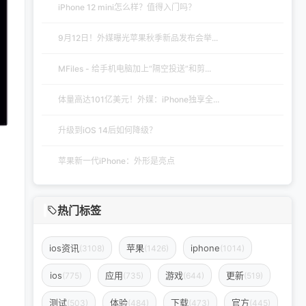
iPhone 12 mini怎么样？值得入门吗？
9月12日！外媒曝光苹果秋季新品发布会举...
MFiles - 给手机电脑加上“隔空投送”和剪...
体量高达101亿美元！外媒：iPhone独享全...
升级到iOS 14后如何降级？
苹果新一代iPhone：外形是亮点
热门标签
ios资讯
苹果
iphone
(3108)
(1426)
(1014)
ios
应用
游戏
更新
(775)
(735)
(644)
(519)
测试
体验
下载
官方
(503)
(484)
(473)
(445)