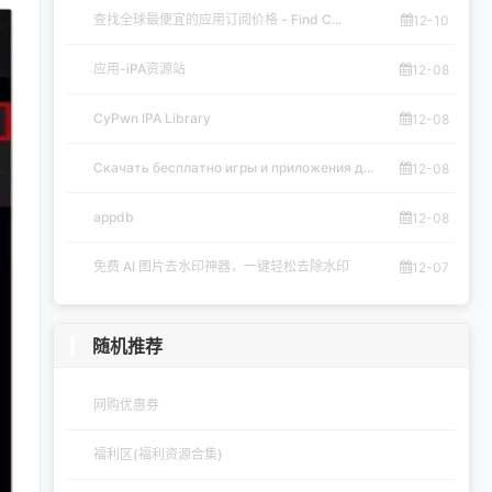
查找全球最便宜的应用订阅价格 - Find C...
12-10
应用-iPA资源站
12-08
CyPwn IPA Library
12-08
Скачать бесплатно игры и приложения д...
12-08
appdb
12-08
免费 AI 图片去水印神器，一键轻松去除水印
12-07
随机推荐
网购优惠券
福利区(福利资源合集)