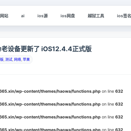
s网站
ai
ios源
ios网盘
越狱工具
ios签
老设备更新了 iOS12.4.4正式版
版
,
测试
,
网络
,
苹果
5.xin/wp-content/themes/haowa/functions.php
on line
632
5.xin/wp-content/themes/haowa/functions.php
on line
632
5.xin/wp-content/themes/haowa/functions.php
on line
632
5.xin/wp-content/themes/haowa/functions.php
on line
632