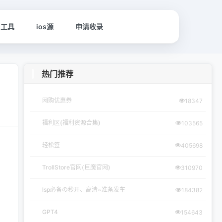
名工具
ios源
申请收录
热门推荐
网购优惠券
18347
福利区(福利资源合集)
103565
轻松签
405698
TrollStore官网(巨魔官网)
310970
lsp必备の秒开、高清~准备发车
184382
GPT4
154643