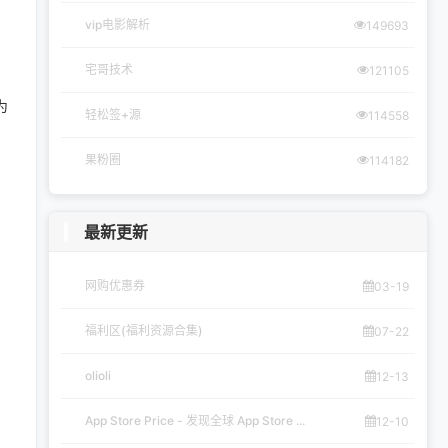
vip电影解析
149693
宅哥技术
121105
为
轻松签+源
114558
果粉圈
114182
最新更新
网购优惠券
03-19
福利区(福利资源合集)
07-22
olioli
12-13
App Store Price - 发现全球 App Store ...
12-10