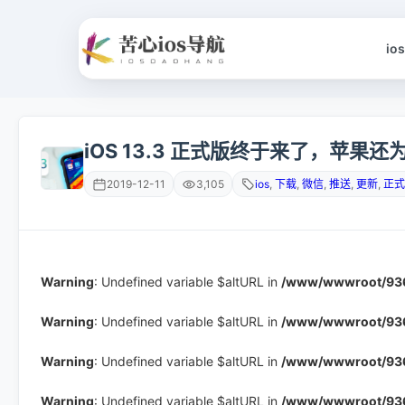
io
iOS 13.3 正式版终于来了，苹果还为
2019-12-11
3,105
ios
,
下载
,
微信
,
推送
,
更新
,
正式
Warning
: Undefined variable $altURL in
/www/wwwroot/9366
Warning
: Undefined variable $altURL in
/www/wwwroot/9366
Warning
: Undefined variable $altURL in
/www/wwwroot/9366
Warning
: Undefined variable $altURL in
/www/wwwroot/9366