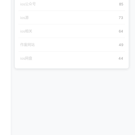
ios公众号
85
ios源
73
ios相关
64
作废网站
49
ios网盘
44