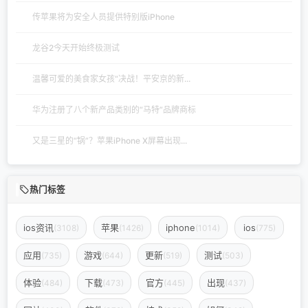
传苹果将为安全人员提供特别版iPhone
龙谷2今天开始终极测试
温馨可爱的美食家女孩“决战！平安京的新...
华为注册了八个新产品类别的“马特”品牌商标
又是三星的“锅”？苹果iPhone X屏幕出现...
热门标签
ios资讯
苹果
iphone
ios
(3108)
(1426)
(1014)
(775)
应用
游戏
更新
测试
(735)
(644)
(519)
(503)
体验
下载
官方
出现
(484)
(473)
(445)
(437)