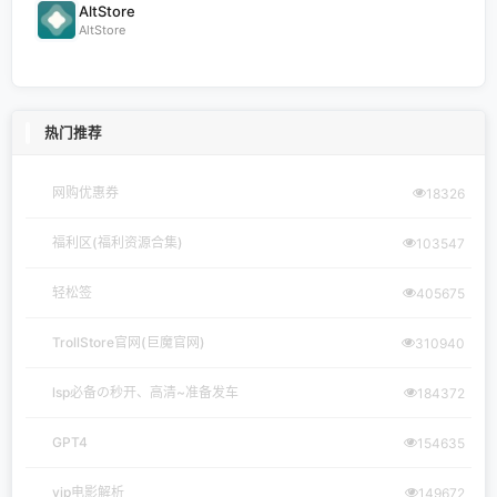
AltStore
AltStore
热门推荐
网购优惠券
18326
福利区(福利资源合集)
103547
轻松签
405675
TrollStore官网(巨魔官网)
310940
lsp必备の秒开、高清~准备发车
184372
GPT4
154635
vip电影解析
149672