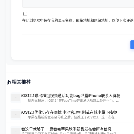
在此浏览器中保存我的显示名称、邮箱地址和网站地址，以便下次评论
相关推荐
iOS12.1曝出群组视频通话功能bug泄露iPhone联系人详情
据外媒报道，iOS12.1在FaceTime群组通话功效上处理不当，...
iOS12.1优化仍存在隐忧 电池管理机制或在低电量下降频
苹果在最新的宣布会停止之后，便推送了iOS12.1，这一次在...
看这里就够了 一篇看完苹果秋季新品发布会所有信息
美国苹果公司于北京时光9月13日清晨1点，美国当地时光9月12日...