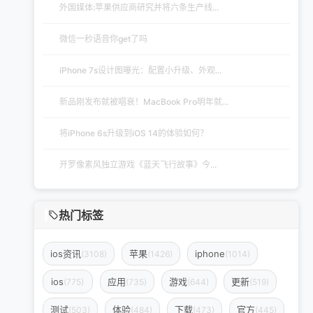
外国媒体:苹果供应商研究并将六条生产线...
微信一秒语音你get了吗
iPhone 7s设计图曝光：配置小升级、外观...
新品刚发布就被唱衰！MacBook Pro明年就...
将iPhone 6s升级到iOS 14的体验如何？
开罗像素风独立游戏《蓝天飞行故事》今...
热门标签
ios资讯
苹果
iphone
(3108)
(1426)
(1014)
ios
应用
游戏
更新
(775)
(735)
(644)
(519)
测试
体验
下载
官方
(503)
(484)
(473)
(445)