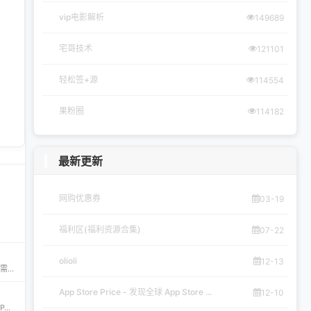
vip电影解析
149689
宅哥技术
121101
轻松签+源
114554
果粉圈
114182
最新更新
网购优惠券
03-19
福利区(福利资源合集)
07-22
olioli
12-13
iPA资源一站式下载平台——ipapark.com ipapark.com 专注提供 iPhone、iPad、iPod 软体的 IPA 文件下载服务，覆盖 iOS4 至 iOS16 全系统版本，满足不同机型的用户需求。无论是正版砸壳、开心版软件，还是越狱插件、免费证书，都可在本站快速获取。 核心优势 **全网最全 ip
App Store Price - 发现全球 App Store ...
12-10
CyPwn IPA Library——最全的 iOS Sideloading 资源库 The CyPwn IPA Library is the most complete sideloading library available for iOS devices. 这里聚合了海量 IPA 包，覆盖 Jailbreak