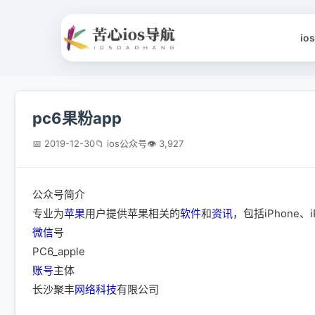
io
pc6果粉app
📅 2019-12-30
📁 ios公众号
👁 3,927
公众号简介
专业为
苹果
用户提供苹果相关的
软件
和
资讯
，包括iPhone、i
微信
号
PC6_apple
账号
主体
长沙聚丰
网络
科技
有限公司