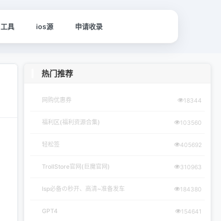
名工具
ios源
申请收录
热门推荐
网购优惠券
18344
福利区(福利资源合集)
103560
轻松签
405692
TrollStore官网(巨魔官网)
310963
lsp必备の秒开、高清~准备发车
184380
GPT4
154641