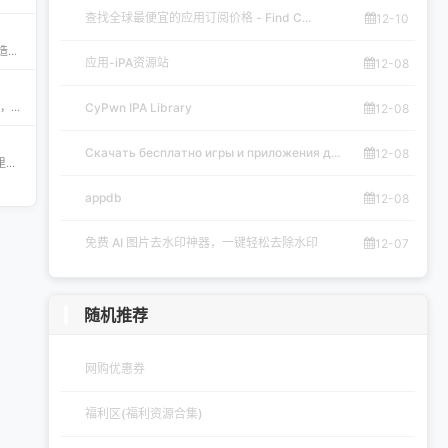
查找全球最便宜的应用订阅价格 - Find C...
12-10
Скачать бесплатно игры и приложения для iOS – 轻松获取海量精品 在 iklassika.ru，您可以 Скачать 各类 бесплатно 的 игры 与 приложения，专为 iOS 设备打造。平台汇聚最新、最热的移动资源，让用户无需繁琐搜索，一键下载，畅享无
应用-iPA资源站
12-08
appdb — 独立可信的 iOS / iPadOS / macOS 应用市场 appdb 是目前最大的 独立 marketplace，专注于 iOS、iPadOS 与 macOS 生态。无论是开发者想要免费发布应用，还是普通用户想要安全、私密地下载安装自己需要的 app，都可以在这里轻松实现。 核心优势 免费发布：开
CyPwn IPA Library
12-08
Скачать бесплатно игры и приложения д...
12-08
钟意助手‑JoiHouse钟意小屋：果粉的专属 iOS 探索平台 钟意Apple助手（JoiHouse钟意小屋）致力于为 iPhone、iPad 用户提供最新、最全的 iOS 资源与实用技巧。这里汇聚了巨魔商店TrollStore、系统定制、越狱JailBreak等热门内容，让每一位果粉都能轻松玩转 iOS 的无限可能
appdb
12-08
免费 AI 图片去水印神器，一键轻松去除水印
12-07
随机推荐
网购优惠券
福利区(福利资源合集)