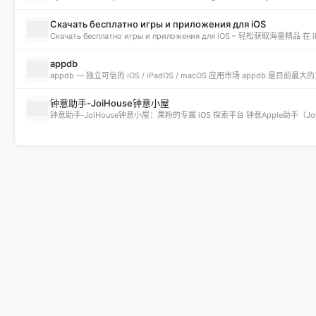
Скачать бесплатно игры и приложения для iOS
appdb
钟意助手-JoiHouse钟意小屋