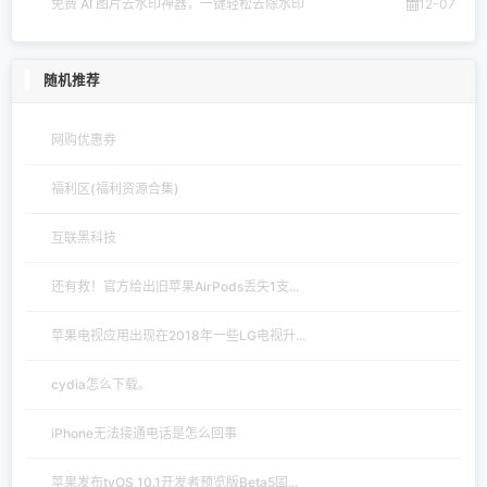
免费 AI 图片去水印神器，一键轻松去除水印
12-07
随机推荐
网购优惠券
福利区(福利资源合集)
互联黑科技
还有救！官方给出旧苹果AirPods丢失1支...
苹果电视应用出现在2018年一些LG电视升...
cydia怎么下载。
iPhone无法接通电话是怎么回事
苹果发布tvOS 10.1开发者预览版Beta5固...