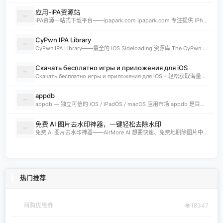
应用-iPA资源站
iPA资源一站式下载平台——ipapark.com ipapark.com 专注提供 iPhone、iPad、iPod 软体的 IPA 文件下载服务，覆盖 iOS4 至 iOS16 全系统版本，满足不同机型的用户需求。无论是正版砸壳、开心版软件，还是越狱插件、免费证书，都可在本站快速获取。 核心优势 **全网最全 ip
CyPwn IPA Library
CyPwn IPA Library——最全的 iOS Sideloading 资源库 The CyPwn IPA Library is the most complete sideloading library available for iOS devices. 这里聚合了海量 IPA 包，覆盖 Jailbreak
Скачать бесплатно игры и приложения для iOS
Скачать бесплатно игры и приложения для iOS – 轻松获取海量精品 在 iklassika.ru，您可以 Скачать 各类 бесплатно 的 игры 与 приложения，专为 iOS 设备打造。平台汇聚最新、最热的移动资源，让用户无需繁琐搜索，一键下载，畅享无
appdb
appdb — 独立可信的 iOS / iPadOS / macOS 应用市场 appdb 是目前最大的 独立 marketplace，专注于 iOS、iPadOS 与 macOS 生态。无论是开发者想要免费发布应用，还是普通用户想要安全、私密地下载安装自己需要的 app，都可以在这里轻松实现。 核心优势 免费发布：开
免费 AI 图片去水印神器，一键轻松去除水印
免费 AI 图片去水印神器——AirMore AI 想要快速、免费地删除图片中的文字、logo或水印？AirMore AI 提供的免费在线图片去水印工具，无需登录注册，只需一键上传，数秒即可生成高清无水印图片。 核心优势 免费且无需注册，使用门槛为零。 AI 自动识别并清理图片中的水印、文字或徽标。 一键轻松去除水印，
热门推荐
网购优惠券
18347