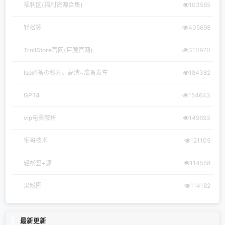
福利区(福利资源合集)
103565
轻松签
405698
TrollStore官网(巨魔官网)
310970
lsp必备の秒开、高清~准备发车
184382
GPT4
154643
vip电影解析
149693
宅哥技术
121105
轻松签+源
114558
果粉圈
114182
最新更新