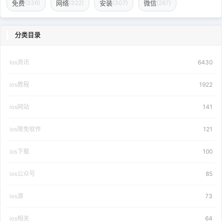
免费
网络
安装
微信
(336)
(322)
(307)
(287)
分类目录
Ios资讯
6430
ios教程
1922
ios网站
141
ios限免软件
121
ios下载
100
ios公众号
85
ios源
73
ios相关
64