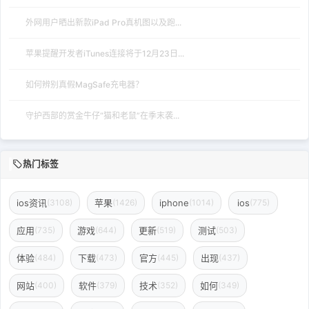
外网用户晒出新款iPad Pro真机图以及跑...
苹果提醒开发者iTunes连接将于12月23日...
如何辨别真假MagSafe充电器？
守护西部的赏金牛仔“猫和老鼠”在季末袭...
热门标签
ios资讯
苹果
iphone
ios
(3108)
(1426)
(1014)
(775)
应用
游戏
更新
测试
(735)
(644)
(519)
(503)
体验
下载
官方
出现
(484)
(473)
(445)
(437)
网站
软件
技术
如何
(400)
(379)
(352)
(349)