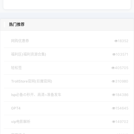
热门推荐
网购优惠券
18352
福利区(福利资源合集)
103571
轻松签
405705
TrollStore官网(巨魔官网)
310980
lsp必备の秒开、高清~准备发车
184386
GPT4
154645
vip电影解析
149702