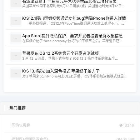
看这里就够了 一篇看完苹果秋季新品发布会所有信息
美国苹果公司于北京时光9月13日清晨1点，美国当地时光9月12日...
iOS12.1曝出群组视频通话功能bug泄露iPhone联系人详情
据外媒报道，iOS12.1在FaceTime群组通话功效上处理不当，...
App Store提升隐私保护：要求开发者披露录屏收集信息
在详细介绍了“sessionreplay”技巧的相干细节之后，苹果近日已...
苹果发布iOS 12.2系统第五个开发者测试版
3 月 12 日清晨，苹果正式宣布了 iOS 12.2 操作体系的第五个...
iOS 13.1曝光 加入深色模式 苹果终于给力了
对于苹果来说，iPhone用上OLED屏后，iOS体系参加深色模式就显...
热门推荐
网购优惠券
18349
福利区(福利资源合集)
103569