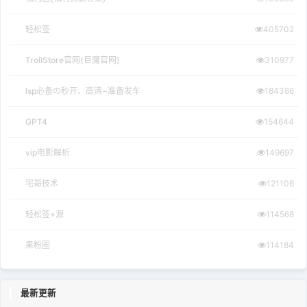
轻松签
405702
TrollStore官网(巨魔官网)
310977
lsp必备の秒开、高清~准备发车
184386
GPT4
154644
vip电影解析
149697
宅哥技术
121106
轻松签+源
114568
果粉圈
114184
最新更新