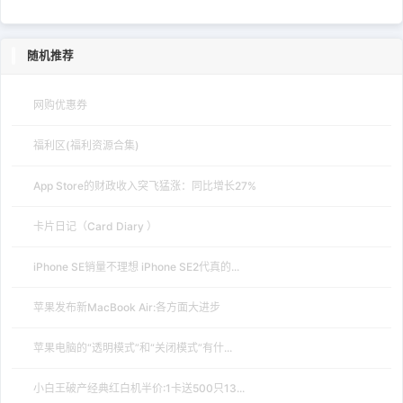
随机推荐
网购优惠券
福利区(福利资源合集)
App Store的财政收入突飞猛涨：同比增长27%
卡片日记（Card Diary ）
iPhone SE销量不理想 iPhone SE2代真的...
苹果发布新MacBook Air:各方面大进步
苹果电脑的“透明模式”和“关闭模式”有什...
小白王破产经典红白机半价:1卡送500只13...