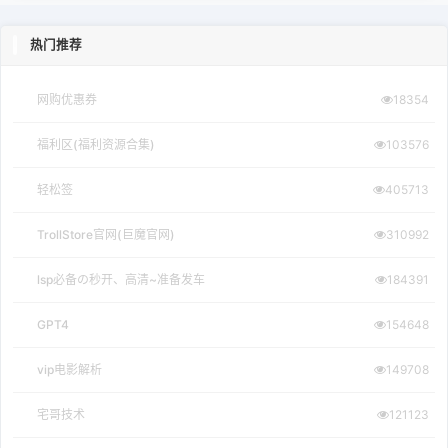
热门推荐
网购优惠券
18354
福利区(福利资源合集)
103576
轻松签
405713
TrollStore官网(巨魔官网)
310992
lsp必备の秒开、高清~准备发车
184391
GPT4
154648
vip电影解析
149708
宅哥技术
121123