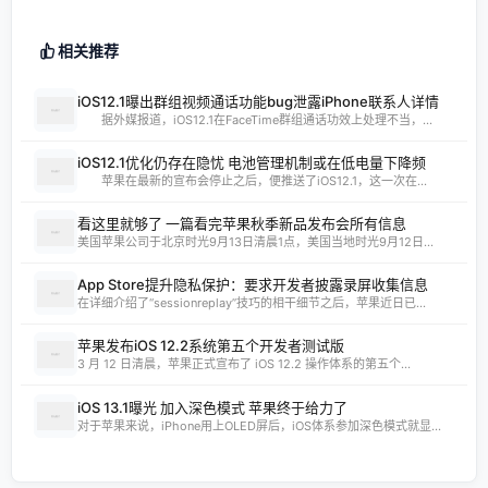
相关推荐
iOS12.1曝出群组视频通话功能bug泄露iPhone联系人详情
据外媒报道，iOS12.1在FaceTime群组通话功效上处理不当，...
iOS12.1优化仍存在隐忧 电池管理机制或在低电量下降频
苹果在最新的宣布会停止之后，便推送了iOS12.1，这一次在...
看这里就够了 一篇看完苹果秋季新品发布会所有信息
美国苹果公司于北京时光9月13日清晨1点，美国当地时光9月12日...
App Store提升隐私保护：要求开发者披露录屏收集信息
在详细介绍了“sessionreplay”技巧的相干细节之后，苹果近日已...
苹果发布iOS 12.2系统第五个开发者测试版
3 月 12 日清晨，苹果正式宣布了 iOS 12.2 操作体系的第五个...
iOS 13.1曝光 加入深色模式 苹果终于给力了
对于苹果来说，iPhone用上OLED屏后，iOS体系参加深色模式就显...