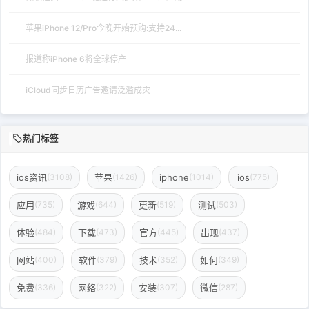
苹果iPhone 12/Pro今晚开始预购:支持24...
报道称iPhone 6将全球停产
iCloud同步日历广告邀请泛滥成灾
热门标签
ios资讯
苹果
iphone
ios
(3108)
(1426)
(1014)
(775)
应用
游戏
更新
测试
(735)
(644)
(519)
(503)
体验
下载
官方
出现
(484)
(473)
(445)
(437)
网站
软件
技术
如何
(400)
(379)
(352)
(349)
免费
网络
安装
微信
(336)
(322)
(307)
(287)