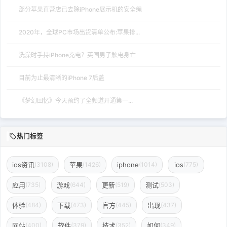
目前为止最清晰的iPhone 7后盖
《梦幻回忆》今天预约了全频道开通第一...
热门标签
ios资讯
苹果
iphone
ios
(3108)
(1426)
(1014)
(775)
应用
游戏
更新
测试
(735)
(644)
(519)
(503)
体验
下载
官方
出现
(484)
(473)
(445)
(437)
网站
软件
技术
如何
(400)
(379)
(352)
(349)
免费
网络
安装
微信
(336)
(322)
(307)
(287)
分类目录