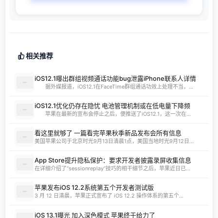
iOS12.1曝出群组视频通话功能bug泄露iPhone联系人详情
据外媒报道，iOS12.1在FaceTime群组通话功效上处理不当，...
iOS12.1优化仍存在隐忧 电池管理机制或在低电量下降频
苹果在最新的宣布会停止之后，便推送了iOS12.1，这一次在...
看这里就够了 一篇看完苹果秋季新品发布会所有信息
美国苹果公司于北京时光9月13日清晨1点，美国当地时光9月12日...
App Store提升隐私保护：要求开发者披露录屏收集信息
在详细介绍了“sessionreplay”技巧的相干细节之后，苹果近日已...
苹果发布iOS 12.2系统第五个开发者测试版
3 月 12 日清晨，苹果正式宣布了 iOS 12.2 操作体系的第五个...
iOS 13.1曝光 加入深色模式 苹果终于给力了
对于苹果来说，iPhone用上OLED屏后，iOS体系参加深色模式就显...
热门推荐