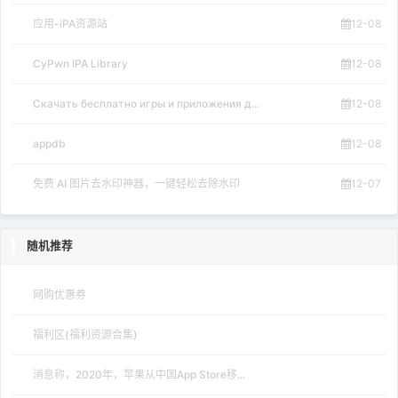
appdb
12-08
免费 AI 图片去水印神器，一键轻松去除水印
12-07
随机推荐
网购优惠券
福利区(福利资源合集)
消息称，2020年，苹果从中国App Store移...
部分苹果直营店已去除iPhone展示机的安全绳
2020年，全球PC市场出货清单公布:苹果排...
洗澡时手持iPhone充电？英国男子触电身亡