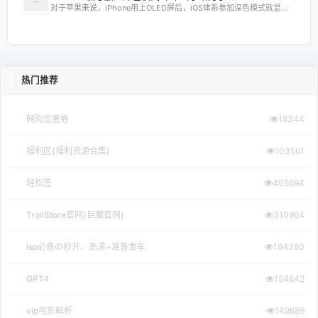
网购优惠券
18344
福利区(福利资源合集)
103561
轻松签
405694
TrollStore官网(巨魔官网)
310964
lsp必备の秒开、高清~准备发车
184380
GPT4
154642
vip电影解析
149689
宅哥技术
121101
轻松签+源
114557
果粉圈
114182