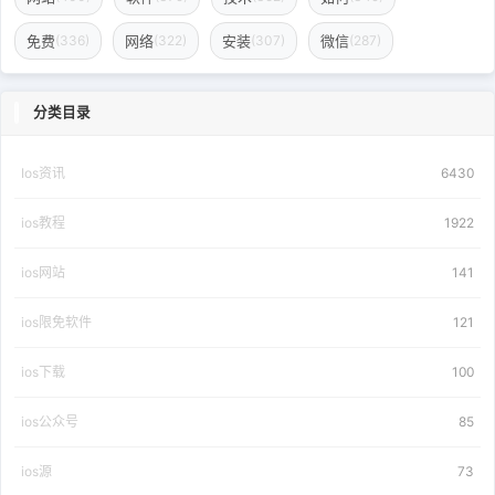
Ios资讯
6430
ios教程
1922
ios网站
141
ios限免软件
121
ios下载
100
ios公众号
85
ios源
73
ios相关
64
作废网站
49
ios网盘
44