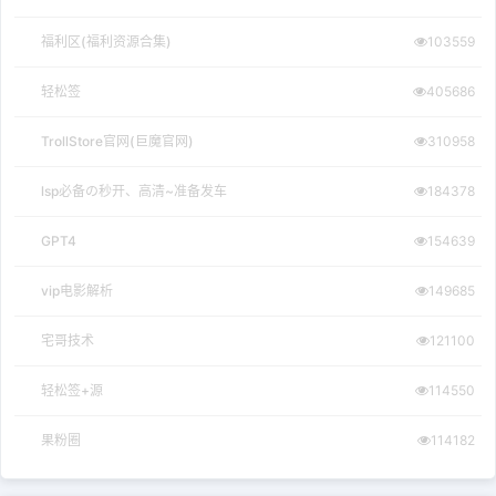
福利区(福利资源合集)
103559
轻松签
405686
TrollStore官网(巨魔官网)
310958
lsp必备の秒开、高清~准备发车
184378
GPT4
154639
vip电影解析
149685
宅哥技术
121100
轻松签+源
114550
果粉圈
114182