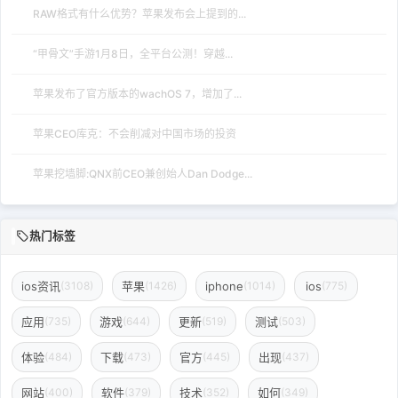
RAW格式有什么优势？苹果发布会上提到的...
“甲骨文”手游1月8日，全平台公测！穿越...
苹果发布了官方版本的wachOS 7，增加了...
苹果CEO库克：不会削减对中国市场的投资
苹果挖墙脚:QNX前CEO兼创始人Dan Dodge...
热门标签
ios资讯
苹果
iphone
ios
(3108)
(1426)
(1014)
(775)
应用
游戏
更新
测试
(735)
(644)
(519)
(503)
体验
下载
官方
出现
(484)
(473)
(445)
(437)
网站
软件
技术
如何
(400)
(379)
(352)
(349)