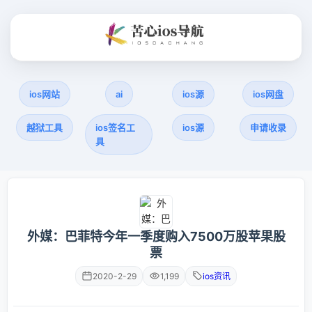
ios网站
ai
ios源
ios网盘
越狱工具
ios签名工
ios源
申请收录
具
外媒：巴菲特今年一季度购入7500万股苹果股
票
2020-2-29
1,199
ios资讯