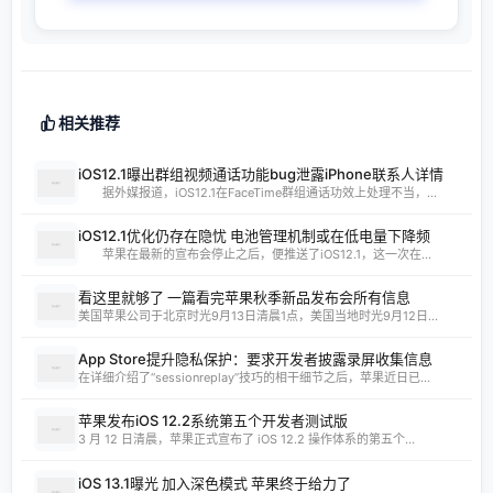
相关推荐
iOS12.1曝出群组视频通话功能bug泄露iPhone联系人详情
据外媒报道，iOS12.1在FaceTime群组通话功效上处理不当，...
iOS12.1优化仍存在隐忧 电池管理机制或在低电量下降频
苹果在最新的宣布会停止之后，便推送了iOS12.1，这一次在...
看这里就够了 一篇看完苹果秋季新品发布会所有信息
美国苹果公司于北京时光9月13日清晨1点，美国当地时光9月12日...
App Store提升隐私保护：要求开发者披露录屏收集信息
在详细介绍了“sessionreplay”技巧的相干细节之后，苹果近日已...
苹果发布iOS 12.2系统第五个开发者测试版
3 月 12 日清晨，苹果正式宣布了 iOS 12.2 操作体系的第五个...
iOS 13.1曝光 加入深色模式 苹果终于给力了