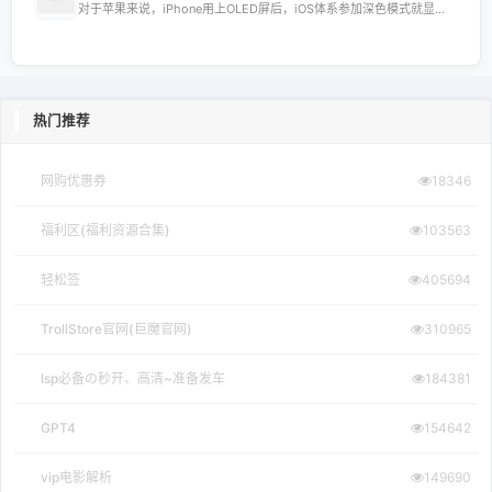
对于苹果来说，iPhone用上OLED屏后，iOS体系参加深色模式就显...
热门推荐
网购优惠券
18346
福利区(福利资源合集)
103563
轻松签
405694
TrollStore官网(巨魔官网)
310965
lsp必备の秒开、高清~准备发车
184381
GPT4
154642
vip电影解析
149690