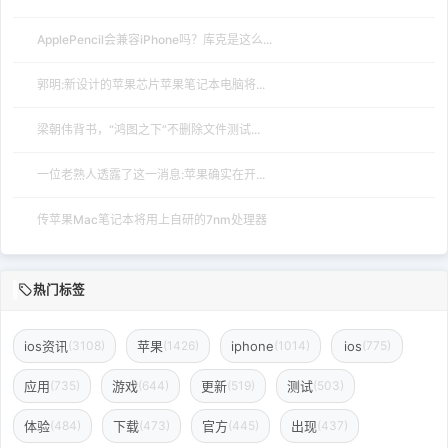
ApplePencil会兼容iPhone吗？库克是这么...
郭明:新设计的苹果芯片苹果笔记本电脑将...
梁朝伟背书，“鸿图之下”不删除文件测试...
一位老熟人透露了这一消息:苹果确实在开...
传苹果Mac笔记本将用上自研的7nm处理器
热门标签
ios资讯
苹果
iphone
ios
(3108)
(1426)
(1014)
(775)
应用
游戏
更新
测试
(735)
(644)
(519)
(503)
体验
下载
官方
出现
(484)
(473)
(445)
(437)