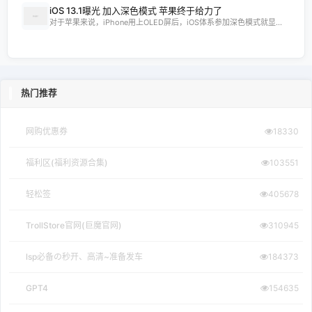
iOS 13.1曝光 加入深色模式 苹果终于给力了
对于苹果来说，iPhone用上OLED屏后，iOS体系参加深色模式就显...
热门推荐
网购优惠券
18330
福利区(福利资源合集)
103551
轻松签
405678
TrollStore官网(巨魔官网)
310945
lsp必备の秒开、高清~准备发车
184373
GPT4
154635