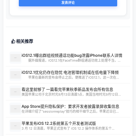
相关推荐
iOS12.1曝出群组视频通话功能bug泄露iPhone联系人详情
据外媒报道，iOS12.1在FaceTime群组通话功效上处理不当，...
iOS12.1优化仍存在隐忧 电池管理机制或在低电量下降频
苹果在最新的宣布会停止之后，便推送了iOS12.1，这一次在...
看这里就够了 一篇看完苹果秋季新品发布会所有信息
美国苹果公司于北京时光9月13日清晨1点，美国当地时光9月12日...
App Store提升隐私保护：要求开发者披露录屏收集信息
在详细介绍了“sessionreplay”技巧的相干细节之后，苹果近日已...
苹果发布iOS 12.2系统第五个开发者测试版
3 月 12 日清晨，苹果正式宣布了 iOS 12.2 操作体系的第五个...