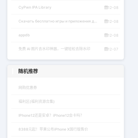
CyPwn IPA Library
12-08
Скачать бесплатно игры и приложения д...
12-08
appdb
12-08
免费 AI 图片去水印神器，一键轻松去除水印
12-07
随机推荐
网购优惠券
福利区(福利资源合集)
IPhone12还是安卓？iPhone12会卡吗？
8388元起！苹果公布iPhone X国行版售价