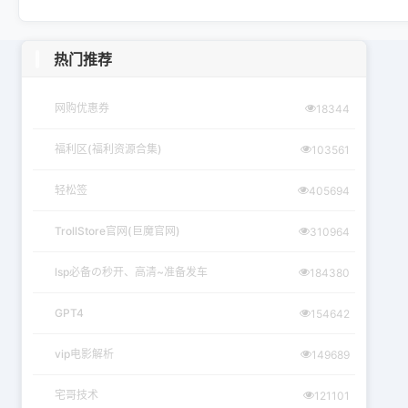
热门推荐
网购优惠券
18344
福利区(福利资源合集)
103561
轻松签
405694
TrollStore官网(巨魔官网)
310964
lsp必备の秒开、高清~准备发车
184380
GPT4
154642
vip电影解析
149689
宅哥技术
121101