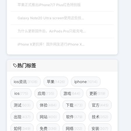
苹果正式推出iPhone7/7 Plus红色特别版
Galaxy Note20 Ultra screen使用这些技...
为什么更新固件后，AirPods Pro只能充电...
iPhone X更抗摔！国外网友进行iPhone X...
热门标签
ios资讯
苹果
iphone
(3108)
(1426)
(1014)
ios
应用
游戏
更新
(775)
(735)
(644)
(519)
测试
体验
下载
官方
(503)
(484)
(473)
(445)
出现
网站
软件
技术
(437)
(400)
(379)
(352)
如何
免费
网络
安装
(349)
(336)
(322)
(307)