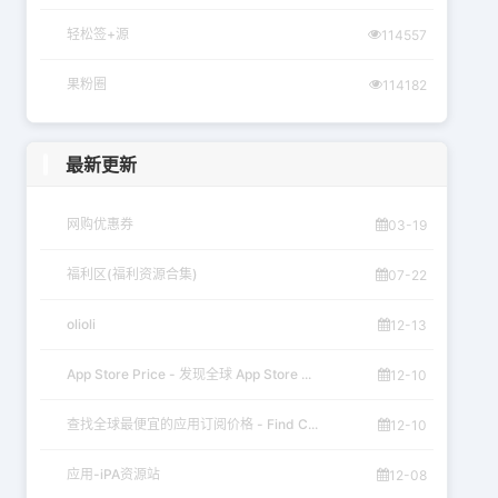
轻松签+源
114557
果粉圈
114182
最新更新
网购优惠券
03-19
福利区(福利资源合集)
07-22
olioli
12-13
App Store Price - 发现全球 App Store ...
12-10
查找全球最便宜的应用订阅价格 - Find C...
12-10
应用-iPA资源站
12-08