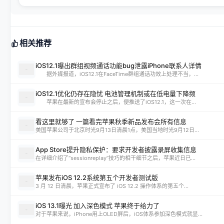
相关推荐
iOS12.1曝出群组视频通话功能bug泄露iPhone联系人详情
据外媒报道，iOS12.1在FaceTime群组通话功效上处理不当，...
iOS12.1优化仍存在隐忧 电池管理机制或在低电量下降频
苹果在最新的宣布会停止之后，便推送了iOS12.1，这一次在...
看这里就够了 一篇看完苹果秋季新品发布会所有信息
美国苹果公司于北京时光9月13日清晨1点，美国当地时光9月12日...
App Store提升隐私保护：要求开发者披露录屏收集信息
在详细介绍了“sessionreplay”技巧的相干细节之后，苹果近日已...
苹果发布iOS 12.2系统第五个开发者测试版
3 月 12 日清晨，苹果正式宣布了 iOS 12.2 操作体系的第五个...
iOS 13.1曝光 加入深色模式 苹果终于给力了
对于苹果来说，iPhone用上OLED屏后，iOS体系参加深色模式就显...