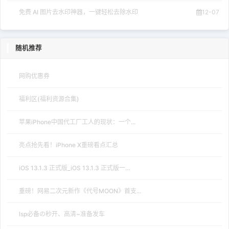
免费 AI 图片去水印神器，一键轻松去除水印
12-07
随机推荐
网购优惠券
福利区(福利资源合集)
苹果iPhone中国代工厂工人的现状：一个...
亮点抢先看！iPhone X重磅看点汇总
iOS 13.1.3 正式版_iOS 13.1.3 正式版一...
重磅！网易二次元新作《代号MOON》首支...
lsp必备の秒开、高清~准备发车