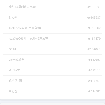
福利区(福利资源合集)
103560
轻松签
405687
TrollStore官网(巨魔官网)
310962
lsp必备の秒开、高清~准备发车
184379
GPT4
154640
vip电影解析
149687
宅哥技术
121100
轻松签+源
114550
果粉圈
114182