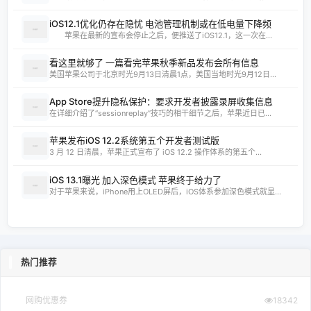
iOS12.1优化仍存在隐忧 电池管理机制或在低电量下降频
苹果在最新的宣布会停止之后，便推送了iOS12.1，这一次在...
看这里就够了 一篇看完苹果秋季新品发布会所有信息
美国苹果公司于北京时光9月13日清晨1点，美国当地时光9月12日...
App Store提升隐私保护：要求开发者披露录屏收集信息
在详细介绍了“sessionreplay”技巧的相干细节之后，苹果近日已...
苹果发布iOS 12.2系统第五个开发者测试版
3 月 12 日清晨，苹果正式宣布了 iOS 12.2 操作体系的第五个...
iOS 13.1曝光 加入深色模式 苹果终于给力了
对于苹果来说，iPhone用上OLED屏后，iOS体系参加深色模式就显...
热门推荐
网购优惠券
18342