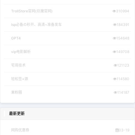
TrollStore官网(巨魔官网)
310994
lsp必备の秒开、高清~准备发车
184391
GPT4
154648
vip电影解析
149708
宅哥技术
121123
轻松签+源
114580
果粉圈
114187
最新更新
网购优惠券
03-19