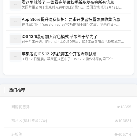
看这里就够了 一篇看完苹果秋季新品发布会所有信息
美国苹果公司于北京时光9月13日清晨1点，美国当地时光9月12日...
App Store提升隐私保护：要求开发者披露录屏收集信息
在详细介绍了“sessionreplay”技巧的相干细节之后，苹果近日已...
iOS 13.1曝光 加入深色模式 苹果终于给力了
对于苹果来说，iPhone用上OLED屏后，iOS体系参加深色模式就显...
苹果发布iOS 12.2系统第五个开发者测试版
3 月 12 日清晨，苹果正式宣布了 iOS 12.2 操作体系的第五个...
热门推荐
网购优惠券
18355
福利区(福利资源合集)
103581
轻松签
405714