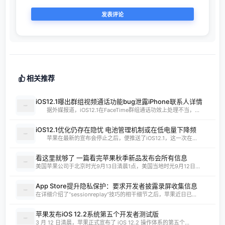
相关推荐
iOS12.1曝出群组视频通话功能bug泄露iPhone联系人详情
据外媒报道，iOS12.1在FaceTime群组通话功效上处理不当，...
iOS12.1优化仍存在隐忧 电池管理机制或在低电量下降频
苹果在最新的宣布会停止之后，便推送了iOS12.1，这一次在...
看这里就够了 一篇看完苹果秋季新品发布会所有信息
美国苹果公司于北京时光9月13日清晨1点，美国当地时光9月12日...
App Store提升隐私保护：要求开发者披露录屏收集信息
在详细介绍了“sessionreplay”技巧的相干细节之后，苹果近日已...
苹果发布iOS 12.2系统第五个开发者测试版
3 月 12 日清晨，苹果正式宣布了 iOS 12.2 操作体系的第五个...