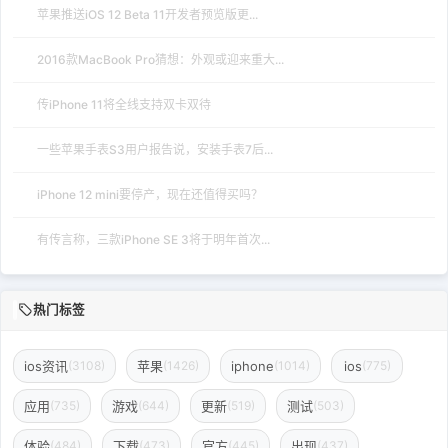
苹果推送iOS 12 Beta 11开发者预览版更...
2016款MacBook Pro猜想：外观或迎来重大...
传iPhone 11将全线支持双卡双待
一些苹果手表S3用户报告说，安装手表7后...
iPhone 12 mini要停产，现在还值得买吗？
有传言称，三款iPhone SE 3将于明年首次...
热门标签
ios资讯
苹果
iphone
ios
(3108)
(1426)
(1014)
(775)
应用
游戏
更新
测试
(735)
(644)
(519)
(503)
体验
下载
官方
出现
(484)
(473)
(445)
(437)