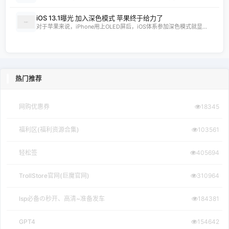
iOS 13.1曝光 加入深色模式 苹果终于给力了
对于苹果来说，iPhone用上OLED屏后，iOS体系参加深色模式就显...
热门推荐
网购优惠券
18345
福利区(福利资源合集)
103561
轻松签
405694
TrollStore官网(巨魔官网)
310964
lsp必备の秒开、高清~准备发车
184381
GPT4
154642