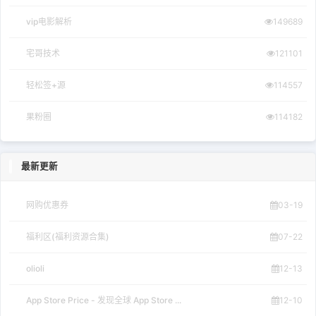
vip电影解析
149689
宅哥技术
121101
轻松签+源
114557
果粉圈
114182
最新更新
网购优惠券
03-19
福利区(福利资源合集)
07-22
olioli
12-13
App Store Price - 发现全球 App Store ...
12-10