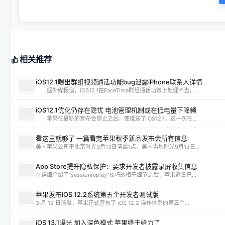
相关推荐
iOS12.1曝出群组视频通话功能bug泄露iPhone联系人详情
据外媒报道，iOS12.1在FaceTime群组通话功效上处理不当，...
iOS12.1优化仍存在隐忧 电池管理机制或在低电量下降频
苹果在最新的宣布会停止之后，便推送了iOS12.1，这一次在...
看这里就够了 一篇看完苹果秋季新品发布会所有信息
美国苹果公司于北京时光9月13日清晨1点，美国当地时光9月12日...
App Store提升隐私保护：要求开发者披露录屏收集信息
在详细介绍了“sessionreplay”技巧的相干细节之后，苹果近日已...
苹果发布iOS 12.2系统第五个开发者测试版
3 月 12 日清晨，苹果正式宣布了 iOS 12.2 操作体系的第五个...
iOS 13.1曝光 加入深色模式 苹果终于给力了