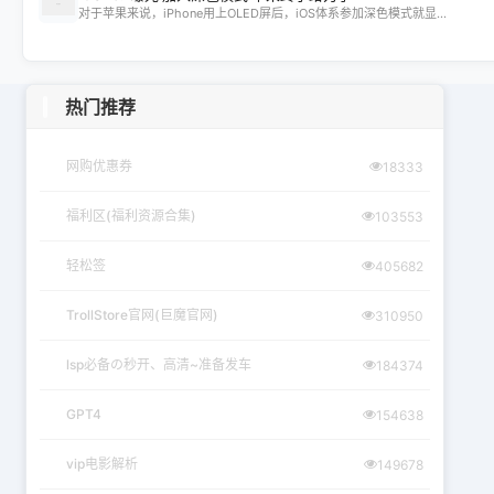
对于苹果来说，iPhone用上OLED屏后，iOS体系参加深色模式就显...
热门推荐
网购优惠券
18333
福利区(福利资源合集)
103553
轻松签
405682
TrollStore官网(巨魔官网)
310950
lsp必备の秒开、高清~准备发车
184374
GPT4
154638
vip电影解析
149678