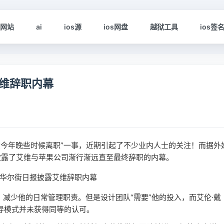
s网站
ai
ios源
ios网盘
越狱工具
ios签
维辞职内幕
）将在今年晚些时候离职”一事，近期引起了不少业内人士的关注！而据外
披露了艾维与苹果公司渐行渐远直至最终辞职的内幕。
减少他的日常管理职责。但是设计团队“需要”他的投入，而艾伦·戴
）的新领导模式并未获得同等的认可。