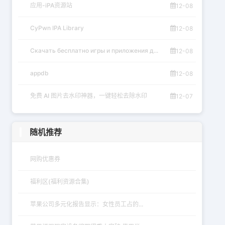
应用-iPA资源站
12-08
CyPwn IPA Library
12-08
Скачать бесплатно игры и приложения д...
12-08
appdb
12-08
免费 AI 图片去水印神器，一键轻松去除水印
12-07
随机推荐
网购优惠券
福利区(福利资源合集)
苹果公司多元化报告显示：女性员工占的...