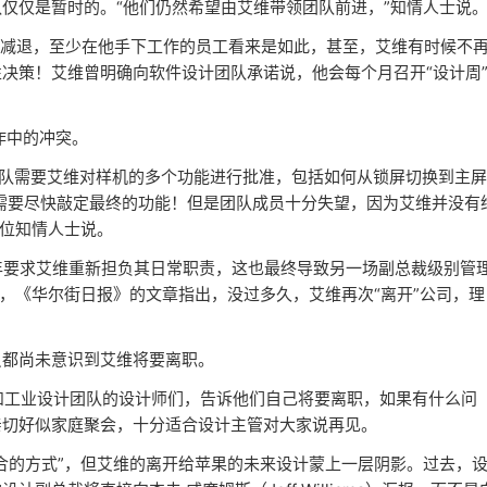
仅是暂时的。“他们仍然希望由艾维带领团队前进，”知情人士说
乎在减退，至少在他手下工作的员工看来是如此，甚至，艾维有时候不
决策！艾维曾明确向软件设计团队承诺说，他会每个月召开“设计周
作中的冲突。
团队需要艾维对样机的多个功能进行批准，包括如何从锁屏切换到主屏
，需要尽快敲定最终的功能！但是团队成员十分失望，因为艾维并没有
一位知情人士说。
17年要求艾维重新担负其日常职责，这也最终导致另一场副总裁级别管
，《华尔街日报》的文章指出，没过多久，艾维再次“离开”公司，理
都尚未意识到艾维将要离职。
面和工业设计团队的设计师们，告诉他们自己将要离职，如果有什么问
亲切好似家庭聚会，十分适合设计主管对大家说再见。
的方式”，但艾维的离开给苹果的未来设计蒙上一层阴影。过去，