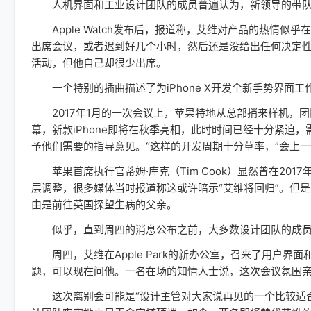
人机界面和工业设计团队的成员普遍认为，新领导的带队仅
Apple Watch发布后，报道称，艾维对产品的热情似
出席会议，或者迟到好几个小时，然后还是没给出任何决定性
活动，但他自己却很少出席。
一个特别的插曲描述了为iPhone X开发全新手势界面工
2017年1月的一次会议上，苹果特地从总部捎来样机，
幕，新款iPhone即将在秋季亮相，此时时间已经十分紧迫
予他们需要的指导意见。“这样的开发周期十分草率，”会上
苹果首席执行官蒂姆·库克（Tim Cook）显然曾在20
层调整，很多媒体当时报道称这或许暗示“艾维将回归”。但是
由是前往英国探望生病的父亲。
似乎，直到周四的消息公布之前，大多数设计团队的成员
周四，艾维在Apple Park的新办公室，召来了用户界
题，可以现在问他。一名在场的知情人士说，这次会议氛围
这次离别会可能是“设计主管对大家说再见的一个比较适合