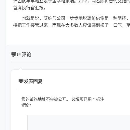
计团队牢牢地立足于金字塔顶端。如今，两名即将替代艾维的设计副
首席执行官汇报。
也就是说，艾维与公司一步步地脱离仿佛像是一种阻挠，
接把工作接管过来！而现在大多数人应该感到松了一口气，
评论
发表回复
您的邮箱地址不会被公开。
必填项已用
*
标注
评论
*