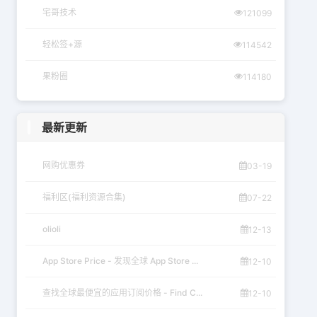
宅哥技术
121099
轻松签+源
114542
果粉圈
114180
最新更新
网购优惠券
03-19
福利区(福利资源合集)
07-22
olioli
12-13
App Store Price - 发现全球 App Store ...
12-10
查找全球最便宜的应用订阅价格 - Find C...
12-10