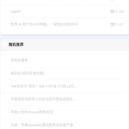
appdb
12-08
免费 AI 图片去水印神器，一键轻松去除水印
12-07
随机推荐
网购优惠券
福利区(福利资源合集)
“64位时代”将至！iOS 11中18.7万款32位...
苹果宣布将把黑人的命也是命壁画捐赠给...
苹果公布新iPhone换购规则
外媒：苹果HomeKit漏洞更新反而更严重