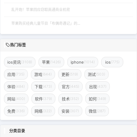
乱开炮！苹果回应窃取高通商业机密
苹果购买经典儿童节目「布偶奇遇记」的...
热门标签
ios资讯
苹果
iphone
ios
(3108)
(1426)
(1014)
(775)
应用
游戏
更新
测试
(735)
(644)
(519)
(503)
体验
下载
官方
出现
(484)
(473)
(445)
(437)
网站
软件
技术
如何
(400)
(379)
(352)
(349)
免费
网络
安装
微信
(336)
(322)
(307)
(287)
分类目录