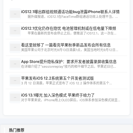
iOS12.1曝出群组视频通话功能bug泄露iPhone联系人详情
据外媒报道，iOS12.1在FaceTime群组通话功效上处理不当，...
iOS12.1优化仍存在隐忧 电池管理机制或在低电量下降频
苹果在最新的宣布会停止之后，便推送了iOS12.1，这一次在...
看这里就够了 一篇看完苹果秋季新品发布会所有信息
美国苹果公司于北京时光9月13日清晨1点，美国当地时光9月12日...
App Store提升隐私保护：要求开发者披露录屏收集信息
在详细介绍了“sessionreplay”技巧的相干细节之后，苹果近日已...
苹果发布iOS 12.2系统第五个开发者测试版
3 月 12 日清晨，苹果正式宣布了 iOS 12.2 操作体系的第五个...
iOS 13.1曝光 加入深色模式 苹果终于给力了
对于苹果来说，iPhone用上OLED屏后，iOS体系参加深色模式就显...
热门推荐