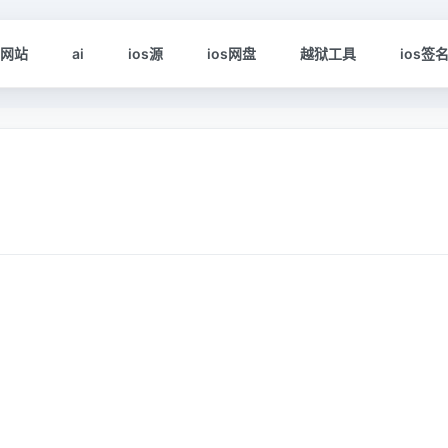
s网站
ai
ios源
ios网盘
越狱工具
ios签