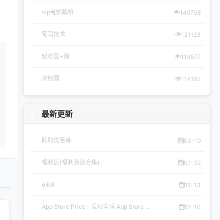
vip电影解析
149708
宅哥技术
121123
轻松签+源
114577
果粉圈
114187
最新更新
网购优惠券
03-19
福利区(福利资源合集)
07-22
olioli
12-13
App Store Price - 发现全球 App Store ...
12-10