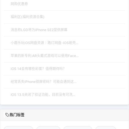
网购优惠券
福利区(福利资源合集)
消息称LGD将为iPhone SE2提供屏幕
小鹿乐玩iOS网盘资源｜路灯网盘-iOS砸壳...
苹果的新专利:AR头戴式游戏可以使用Face...
iOS 14会有哪些彩蛋？值得期待吗？
经常丢失iPhone锁屏密码？可能会遇到这...
IOS 13.5关闭了验证功能，目前没有可洗...
热门标签