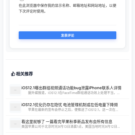
在此浏览器中保存我的显示名称、邮箱地址和网站地址，以便
下次评论时使用。
相关推荐
iOS12.1曝出群组视频通话功能bug泄露iPhone联系人详情
据外媒报道，iOS12.1在FaceTime群组通话功效上处理不当，...
iOS12.1优化仍存在隐忧 电池管理机制或在低电量下降频
苹果在最新的宣布会停止之后，便推送了iOS12.1，这一次在...
看这里就够了 一篇看完苹果秋季新品发布会所有信息
美国苹果公司于北京时光9月13日清晨1点，美国当地时光9月12日...