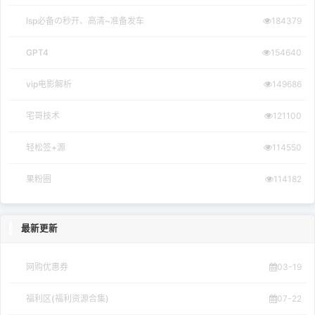
lsp必备の秒开、高清~准备发车
184379
GPT4
154640
vip电影解析
149686
宅哥技术
121100
轻松签+源
114550
果粉圈
114182
最新更新
网购优惠券
03-19
福利区(福利资源合集)
07-22