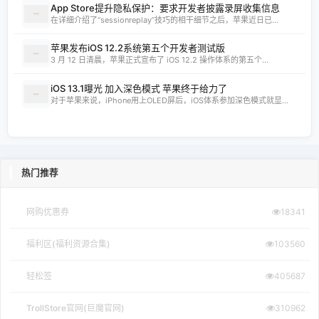
App Store提升隐私保护：要求开发者披露录屏收集信息
在详细介绍了“sessionreplay”技巧的相干细节之后，苹果近日已...
苹果发布iOS 12.2系统第五个开发者测试版
3 月 12 日清晨，苹果正式宣布了 iOS 12.2 操作体系的第五个...
iOS 13.1曝光 加入深色模式 苹果终于给力了
对于苹果来说，iPhone用上OLED屏后，iOS体系参加深色模式就显...
热门推荐
网购优惠券
18341
福利区(福利资源合集)
103560
轻松签
405687
TrollStore官网(巨魔官网)
310962