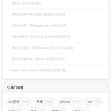
福利区(福利资源合集)
苹果连续两年成为品牌力最高的科技品牌
无条件返现！苹果Apple Card信用卡实物...
“滑动来解锁”将成为历史 iOS10改变解锁方式
便宜近500元！苹果iPhone XR已在拼多多破发
如何在苹果手机上通过Siri发送微信信息？
Apple Watch Series 6血氧监测结果不稳...
热门标签
ios资讯
苹果
iphone
ios
(3108)
(1426)
(1014)
(775)