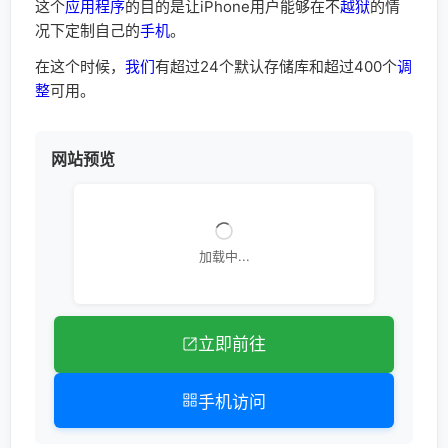
这个
应用程序
的目的是让iPhone用户能够在不
越狱
的情
况下定制自己的
手机
。
在这个时候，
我们
有超过24个默认存储库和超过400个
调
整
可用。
网站预览
加载中...
立即前往
手机访问