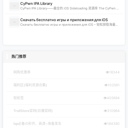
CyPwn IPA Library
CyPwn IPA Library——最全的 iOS Sideloading 资源库 The CyPwn IPA Library is the most complete sideloading library available for iOS devices. 这里聚合了海量 IPA 包，覆盖 Jailbreak
Скачать бесплатно игры и приложения для iOS
Скачать бесплатно игры и приложения для iOS – 轻松获取海量精品 在 iklassika.ru，您可以 Скачать 各类 бесплатно 的 игры 与 приложения，专为 iOS 设备打造。平台汇聚最新、最热的移动资源，让用户无需繁琐搜索，一键下载，畅享无
热门推荐
网购优惠券
18344
福利区(福利资源合集)
103561
轻松签
405694
TrollStore官网(巨魔官网)
310964
lsp必备の秒开、高清~准备发车
184380