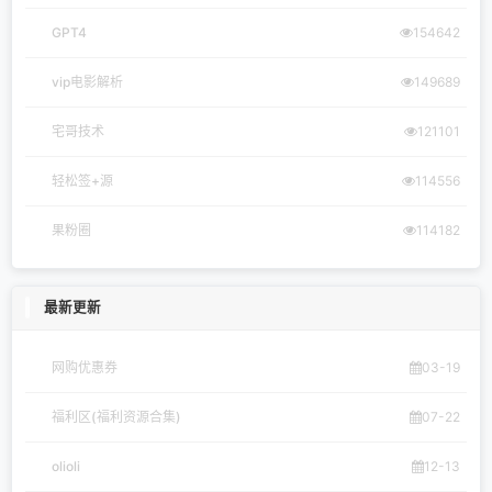
GPT4
154642
vip电影解析
149689
宅哥技术
121101
轻松签+源
114556
果粉圈
114182
最新更新
网购优惠券
03-19
福利区(福利资源合集)
07-22
olioli
12-13