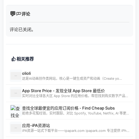
评论
评论已关闭。
相关推荐
olioli
这是AI动画创作类网站，核心是一键生成资产和动画（Create yo...
App Store Price - 发现全球 App Store 最低价
实时对比全球各大区 App Store 的应用价格，帮您找到购买数字产品的最佳时机。支持实时汇率换算和 AI 智能分析。
查找全球最便宜的应用订阅价格 - Find Cheap Subs
拒绝多花冤枉钱，实时跟踪、对比 Spotify, YouTube, Netflix, AI 等更多 App 的全球订阅价格。发现 App Store 最低价国家，订阅费用立省 80%。
应用-iPA资源站
iPA资源一站式下载平台——ipapark.com ipapark.com 专注提供 iPhone、iPad、iPod 软体的 IPA 文件下载服务，覆盖 iOS4 至 iOS16 全系统版本，满足不同机型的用户需求。无论是正版砸壳、开心版软件，还是越狱插件、免费证书，都可在本站快速获取。 核心优势 **全网最全 ip