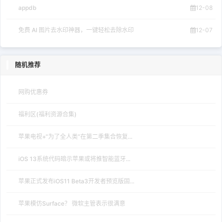
appdb
12-08
免费 AI 图片去水印神器，一键轻松去除水印
12-07
随机推荐
网购优惠券
福利区(福利资源合集)
苹果电视+“为了全人类”在第二季集合恢复...
iOS 13系统代码暗示苹果或将推智能蓝牙...
苹果正式发布iOS11 Beta3开发者预览版固...
苹果模仿Surface？ 微软主管表示很满意