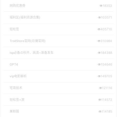
网购优惠券
18353
福利区(福利资源合集)
103571
轻松签
405710
TrollStore官网(巨魔官网)
310984
lsp必备の秒开、高清~准备发车
184388
GPT4
154646
vip电影解析
149705
宅哥技术
121116
轻松签+源
114572
果粉圈
114185