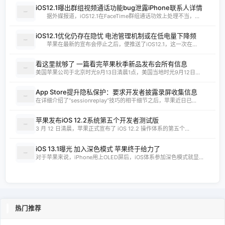
iOS12.1曝出群组视频通话功能bug泄露iPhone联系人详情
据外媒报道，iOS12.1在FaceTime群组通话功效上处理不当，...
iOS12.1优化仍存在隐忧 电池管理机制或在低电量下降频
苹果在最新的宣布会停止之后，便推送了iOS12.1，这一次在...
看这里就够了 一篇看完苹果秋季新品发布会所有信息
美国苹果公司于北京时光9月13日清晨1点，美国当地时光9月12日...
App Store提升隐私保护：要求开发者披露录屏收集信息
在详细介绍了“sessionreplay”技巧的相干细节之后，苹果近日已...
苹果发布iOS 12.2系统第五个开发者测试版
3 月 12 日清晨，苹果正式宣布了 iOS 12.2 操作体系的第五个...
iOS 13.1曝光 加入深色模式 苹果终于给力了
对于苹果来说，iPhone用上OLED屏后，iOS体系参加深色模式就显...
热门推荐