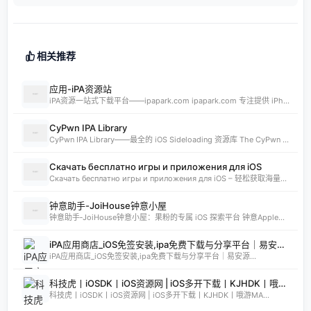
相关推荐
应用-iPA资源站
iPA资源一站式下载平台——ipapark.com ipapark.com 专注提供 iPhone、iPad、iPod 软体的 IPA 文件下载服务，覆盖 iOS4 至 iOS16 全系统版本，满足不同机型的用户需求。无论是正版砸壳、开心版软件，还是越狱插件、免费证书，都可在本站快速获取。 核心优势 **全网最全 ip
CyPwn IPA Library
CyPwn IPA Library——最全的 iOS Sideloading 资源库 The CyPwn IPA Library is the most complete sideloading library available for iOS devices. 这里聚合了海量 IPA 包，覆盖 Jailbreak
Скачать бесплатно игры и приложения для iOS
Скачать бесплатно игры и приложения для iOS – 轻松获取海量精品 在 iklassika.ru，您可以 Скачать 各类 бесплатно 的 игры 与 приложения，专为 iOS 设备打造。平台汇聚最新、最热的移动资源，让用户无需繁琐搜索，一键下载，畅享无
钟意助手-JoiHouse钟意小屋
钟意助手‑JoiHouse钟意小屋：果粉的专属 iOS 探索平台 钟意Apple助手（JoiHouse钟意小屋）致力于为 iPhone、iPad 用户提供最新、最全的 iOS 资源与实用技巧。这里汇聚了巨魔商店TrollStore、系统定制、越狱JailBreak等热门内容，让每一位果粉都能轻松玩转 iOS 的无限可能
iPA应用商店_iOS免签安装,ipa免费下载与分享平台｜易安源&酷卡软件
iPA应用商店_iOS免签安装,ipa免费下载与分享平台｜易安源...
科技虎丨iOSDK丨iOS资源网 | iOS多开下载丨KJHDK丨哦游MAX丨iPA商店丨凸游 | iPA软件免费砸壳下载丨iOSiPA丨苹果多开丨全网最优秀的iPA资源下载网站
科技虎丨iOSDK丨iOS资源网 | iOS多开下载丨KJHDK丨哦游MA...