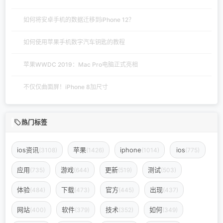
如何将安卓手机的数据迁移到iPhone 12？
如何使用苹果手机数字汽车钥匙的教程
苹果WWDC 2019：Mac Pro电脑正式亮相
不仅仅曲面屏！iPhone 8加尺寸
热门标签
ios资讯
苹果
iphone
ios
(3108)
(1426)
(1014)
(775)
应用
游戏
更新
测试
(735)
(644)
(519)
(503)
体验
下载
官方
出现
(484)
(473)
(445)
(437)
网站
软件
技术
如何
(400)
(379)
(352)
(349)