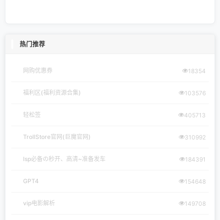
热门推荐
网购优惠券
18354
福利区(福利资源合集)
103576
轻松签
405713
TrollStore官网(巨魔官网)
310992
lsp必备の秒开、高清~准备发车
184391
GPT4
154648
vip电影解析
149708