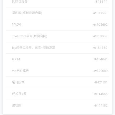
网购优惠券
18344
福利区(福利资源合集)
103560
轻松签
405692
TrollStore官网(巨魔官网)
310963
lsp必备の秒开、高清~准备发车
184380
GPT4
154641
vip电影解析
149689
宅哥技术
121101
轻松签+源
114555
果粉圈
114182