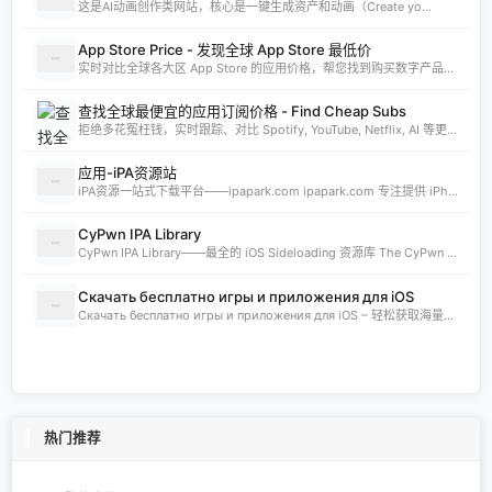
这是AI动画创作类网站，核心是一键生成资产和动画（Create yo...
App Store Price - 发现全球 App Store 最低价
实时对比全球各大区 App Store 的应用价格，帮您找到购买数字产品的最佳时机。支持实时汇率换算和 AI 智能分析。
查找全球最便宜的应用订阅价格 - Find Cheap Subs
拒绝多花冤枉钱，实时跟踪、对比 Spotify, YouTube, Netflix, AI 等更多 App 的全球订阅价格。发现 App Store 最低价国家，订阅费用立省 80%。
应用-iPA资源站
iPA资源一站式下载平台——ipapark.com ipapark.com 专注提供 iPhone、iPad、iPod 软体的 IPA 文件下载服务，覆盖 iOS4 至 iOS16 全系统版本，满足不同机型的用户需求。无论是正版砸壳、开心版软件，还是越狱插件、免费证书，都可在本站快速获取。 核心优势 **全网最全 ip
CyPwn IPA Library
CyPwn IPA Library——最全的 iOS Sideloading 资源库 The CyPwn IPA Library is the most complete sideloading library available for iOS devices. 这里聚合了海量 IPA 包，覆盖 Jailbreak
Скачать бесплатно игры и приложения для iOS
Скачать бесплатно игры и приложения для iOS – 轻松获取海量精品 在 iklassika.ru，您可以 Скачать 各类 бесплатно 的 игры 与 приложения，专为 iOS 设备打造。平台汇聚最新、最热的移动资源，让用户无需繁琐搜索，一键下载，畅享无
热门推荐