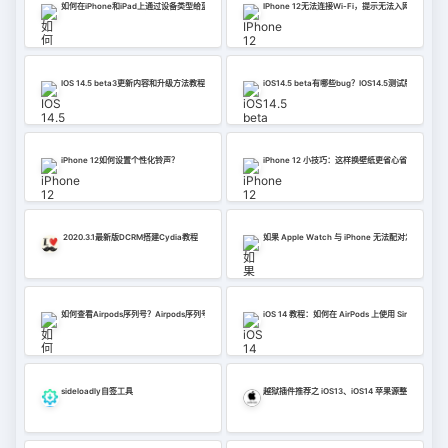
如何在iPhone和iPad上通过设备类型给蓝牙配件贴标签？
IPhone 12无法连接Wi-Fi，提示无法入网怎么办？
IOS 14.5 beta3更新内容和升级方法教程
iOS14.5 beta有哪些bug？IOS14.5测试版错误摘要
iPhone 12如何设置个性化铃声？
iPhone 12 小技巧：这样换壁纸更省心省事
2020.3.1最新版DCRM搭建Cydia教程
如果 Apple Watch 与 iPhone 无法配对怎么办？
如何查看Airpods序列号？Airpods序列号查看方法
iOS 14 教程：如何在 AirPods 上使用 Siri 信息播
sideloadly自签工具
越狱插件推荐之 iOS13、iOS14 苹果源整合版