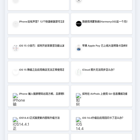
iPhone没有声音？12个快速修复即可立即尝试！
我使用鸿蒙系统(HarmonyOS)这一个月来的感受
iOS 15 小技巧：如何开启背景音功能以减少干扰？
苹果 Apple Pay 已上线大连明珠卡及岭南通・广
iOS 15 降级之后应用商店无法正常使用怎么办？
iCloud 照片无法同步怎么办？
iPhone 输入锁屏密码出现方框，且原密码不正确怎么办？
如何在 AirPods 上使用 Siri 信息播报功能？
iOS14.4.1正式版更新内容和升级方法
iOS 14.4升级后应用回闪卡了怎么办？