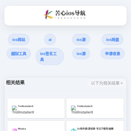
ios网站
ai
ios源
ios网盘
越狱工具
ios签名工
ios源
申请收录
具
相关结果
以下为相关结果
TrollInstallerX
TrollInstallerX
Misaka
3U软件源/游戏源-专注于砸壳/破解