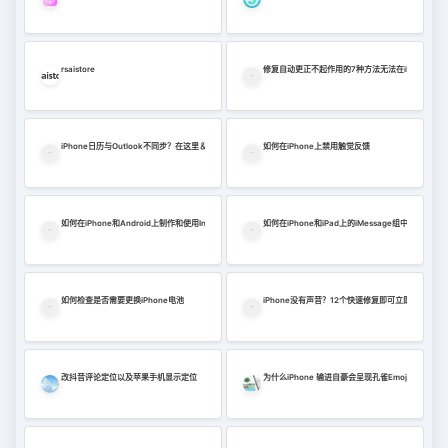
rsaistore
修复自动更正不起作用的7种方法无法在iPhone或iP
iPhone日历与Outlook不同步？在这里＆＃039; re 12修复（2022）
如何在iPhone上禁用触觉反馈
如何在iPhone和Android上制作和使用Instagram Avatar
如何在iPhone和iPad上的iMessage组中创建民意
如何检查是否需要更换iPhone电池
iPhone没有声音？12个快速修复即可立即尝试！
改抖音评论定位以及苹果手机显示定位
为什么iPhone 输进自豪会呈现孔雀Emoji 图案？