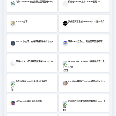
为什么iPhone 输进自豪会呈现孔雀Emoji 图案？苹果不告知你的奥秘
如何在iPhone上为Twitter创建GIF
木木IOS分享
我使用鸿蒙系统(HarmonyOS)这一个月来的感受
iOS 15 小技巧：支持识别图片中的地址并跳转到地图
苹果ios15登场拉，到底要不要升级呢？
等待iOS 14.6正式版还是更新iOS 14.7 Beta1？昨日凌晨，苹果为开发者预览版用户推送了iOS 14.7 Bet
iPhone iOS 14.5Beta 6的更新内容以及升级教程
为什么说iPhone12是“假5G”手机？
CoolStar将发布Taurine越狱iOS14.0-14.3
iOS14cydia越狱源插件精选
如何将收到的文档保存在我的iPhone上的“信息”中？