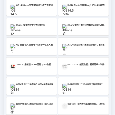
IOS 14.5 beta3更新内容和升级方法教程
iOS14.5 beta有哪些bug？IOS14.5测试版错误摘要
iPhone 12如何设置个性化铃声？
iPhone如何在保存应用数据的同时安装旧版本的应
为了庆祝“黑人历史月”:苹果和一位黑人摄影师拍了一张以“家乡”为主题的照片
库克:苹果喜欢研究需要结合硬件、软件和服务的产
2020.3.1最新版DCRM搭建Cydia教程
ios12.3-14.3越狱教程，超级简单一学就会，不学就
iOS14如何打开画中画？IOS14画中画的使用
iOS14如何拆分？iOS14有分屏功能吗？
如何使用iOS14的画中画功能？IOS14画中画用法
999元起！华为发布新机畅享10e（附预订地址）