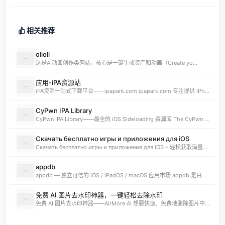
相关推荐
olioli
这是AI动画创作类网站，核心是一键生成资产和动画（Create yo...
应用-iPA资源站
iPA资源一站式下载平台——ipapark.com ipapark.com 专注提供 iPhone、iPad、iPod 软体的 IPA 文件下载服务，覆盖 iOS4 至 iOS16 全系统版本，满足不同机型的用户需求。无论是正版砸壳、开心版软件，还是越狱插件、免费证书，都可在本站快速获取。 核心优势 **全网最全 ip
CyPwn IPA Library
CyPwn IPA Library——最全的 iOS Sideloading 资源库 The CyPwn IPA Library is the most complete sideloading library available for iOS devices. 这里聚合了海量 IPA 包，覆盖 Jailbreak
Скачать бесплатно игры и приложения для iOS
Скачать бесплатно игры и приложения для iOS – 轻松获取海量精品 在 iklassika.ru，您可以 Скачать 各类 бесплатно 的 игры 与 приложения，专为 iOS 设备打造。平台汇聚最新、最热的移动资源，让用户无需繁琐搜索，一键下载，畅享无
appdb
appdb — 独立可信的 iOS / iPadOS / macOS 应用市场 appdb 是目前最大的 独立 marketplace，专注于 iOS、iPadOS 与 macOS 生态。无论是开发者想要免费发布应用，还是普通用户想要安全、私密地下载安装自己需要的 app，都可以在这里轻松实现。 核心优势 免费发布：开
免费 AI 图片去水印神器，一键轻松去除水印
免费 AI 图片去水印神器——AirMore AI 想要快速、免费地删除图片中的文字、logo或水印？AirMore AI 提供的免费在线图片去水印工具，无需登录注册，只需一键上传，数秒即可生成高清无水印图片。 核心优势 免费且无需注册，使用门槛为零。 AI 自动识别并清理图片中的水印、文字或徽标。 一键轻松去除水印，