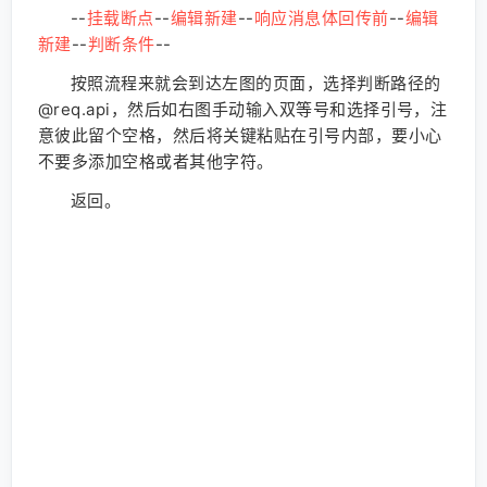
--
挂载断点
--
编辑新建
--
响应消息体回传前
--
编辑
新建
--
判断条件
--
按照流程来就会到达左图的页面，选择判断路径的
@req.api，然后如右图手动输入双等号和选择引号，注
意彼此留个空格，然后将关键粘贴在引号内部，要小心
不要多添加空格或者其他字符。
返回。