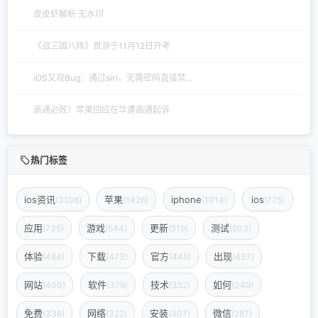
皮皮虾解析 无水印
《战三国八阵》首测于11月12日开考
iOS又现Bug：通过siri，无需密码直接禁...
高通必败！苹果回应在华遭高通起诉
热门标签
ios资讯
苹果
iphone
ios
(3108)
(1426)
(1014)
(775)
应用
游戏
更新
测试
(735)
(644)
(519)
(503)
体验
下载
官方
出现
(484)
(473)
(445)
(437)
网站
软件
技术
如何
(400)
(379)
(352)
(349)
免费
网络
安装
微信
(336)
(322)
(307)
(287)