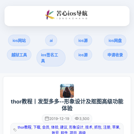
ios网站
ai
ios源
ios网盘
越狱工具
ios签名工
ios源
申请收录
具
thor教程丨发型多多--形象设计及抠图高级功能
体验
2019-12-19
3,500
thor教程
,
下载
,
会员
,
体验
,
建议
,
形象设计
,
技术
,
抓包
,
注册
,
苹果
,
账号
,
软件
,
项目
,
高级