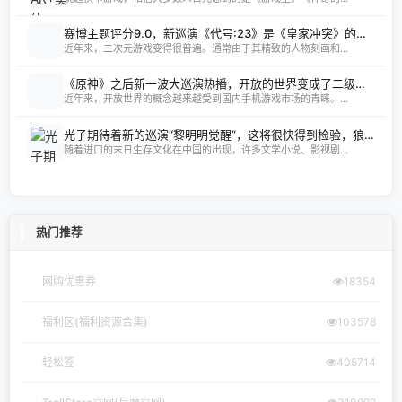
赛博主题评分9.0，新巡演《代号:23》是《皇家冲突》的横版？
近年来，二次元游戏变得很普遍。通常由于其精致的人物刻画和...
《原神》之后新一波大巡演热播，开放的世界变成了二级香馒头？
近年来，开放世界的概念越来越受到国内手机游戏市场的青睐。...
光子期待着新的巡演“黎明明觉醒”，这将很快得到检验，狼烟的生存之路将开始
随着进口的末日生存文化在中国的出现，许多文学小说、影视剧...
热门推荐
网购优惠券
18354
福利区(福利资源合集)
103578
轻松签
405714