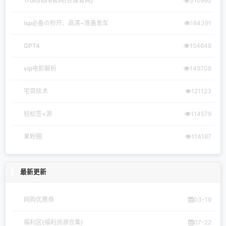
TrollStore官网(巨魔官网)
310992
lsp必备の秒开、高清~准备发车
184391
GPT4
154648
vip电影解析
149708
宅哥技术
121123
轻松签+源
114579
果粉圈
114187
最新更新
网购优惠券
03-19
福利区(福利资源合集)
07-22