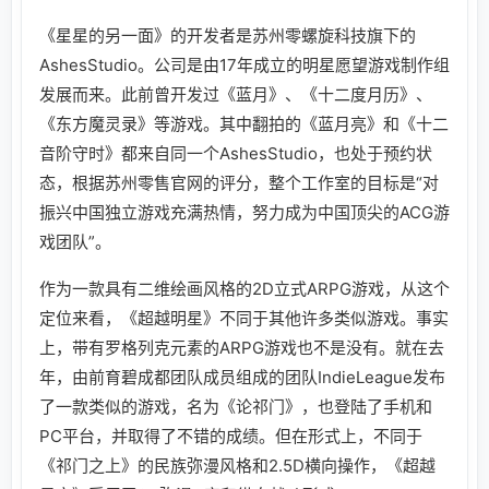
《星星的另一面》的开发者是苏州零螺旋科技旗下的
AshesStudio。公司是由17年成立的明星愿望游戏制作组
发展而来。此前曾开发过《蓝月》、《十二度月历》、
《东方魔灵录》等游戏。其中翻拍的《蓝月亮》和《十二
音阶守时》都来自同一个AshesStudio，也处于预约状
态，根据苏州零售官网的评分，整个工作室的目标是“对
振兴中国独立游戏充满热情，努力成为中国顶尖的ACG游
戏团队”。
作为一款具有二维绘画风格的2D立式ARPG游戏，从这个
定位来看，《超越明星》不同于其他许多类似游戏。事实
上，带有罗格列克元素的ARPG游戏也不是没有。就在去
年，由前育碧成都团队成员组成的团队IndieLeague发布
了一款类似的游戏，名为《论祁门》，也登陆了手机和
PC平台，并取得了不错的成绩。但在形式上，不同于
《祁门之上》的民族弥漫风格和2.5D横向操作，《超越