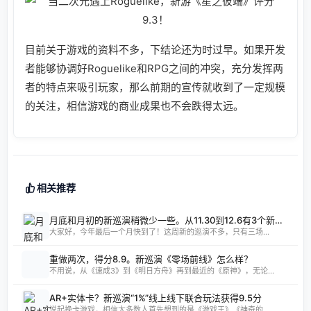
目前关于游戏的资料不多，下结论还为时过早。如果开发
者能够协调好Roguelike和RPG之间的冲突，充分发挥两
者的特点来吸引玩家，那么前期的宣传就收到了一定规模
的关注，相信游戏的商业成果也不会跌得太远。
相关推荐
月底和月初的新巡演稍微少一些。从11.30到12.6有3个新的IOS教程信息
大家好，今年最后一个月快到了！这周新的巡演不多，只有三场...
重做两次，得分8.9。新巡演《零场前线》怎么样？
不用说，从《速成3》到《明日方舟》再到最近的《原神》，无论...
AR+实体卡？新巡演“1%”线上线下联合玩法获得9.5分
说起换卡游戏，相信大多数人首先想到的是《游戏王》《神奇的...