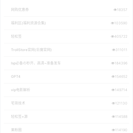
网购优惠券
18357
福利区(福利资源合集)
103590
轻松签
405722
TrollStore官网(巨魔官网)
311011
lsp必备の秒开、高清~准备发车
184396
GPT4
154652
vip电影解析
149714
宅哥技术
121130
轻松签+源
114588
果粉圈
114190