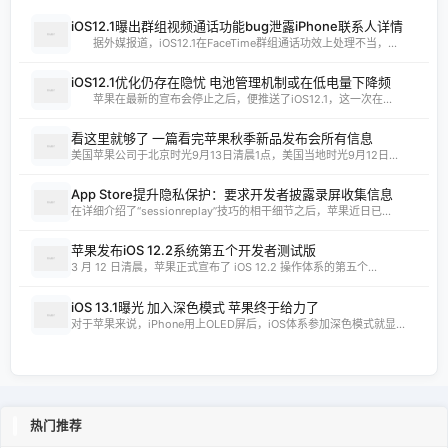
iOS12.1曝出群组视频通话功能bug泄露iPhone联系人详情
据外媒报道，iOS12.1在FaceTime群组通话功效上处理不当，...
iOS12.1优化仍存在隐忧 电池管理机制或在低电量下降频
苹果在最新的宣布会停止之后，便推送了iOS12.1，这一次在...
看这里就够了 一篇看完苹果秋季新品发布会所有信息
美国苹果公司于北京时光9月13日清晨1点，美国当地时光9月12日...
App Store提升隐私保护：要求开发者披露录屏收集信息
在详细介绍了“sessionreplay”技巧的相干细节之后，苹果近日已...
苹果发布iOS 12.2系统第五个开发者测试版
3 月 12 日清晨，苹果正式宣布了 iOS 12.2 操作体系的第五个...
iOS 13.1曝光 加入深色模式 苹果终于给力了
对于苹果来说，iPhone用上OLED屏后，iOS体系参加深色模式就显...
热门推荐