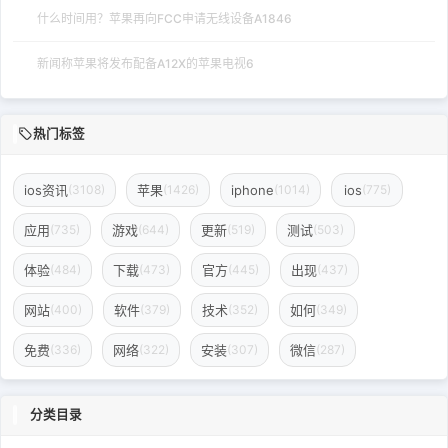
什么时间用？苹果再向FCC申请无线设备A1846
新闻称苹果将发布配备A12X的苹果电视6
热门标签
ios资讯
苹果
iphone
ios
(3108)
(1426)
(1014)
(775)
应用
游戏
更新
测试
(735)
(644)
(519)
(503)
体验
下载
官方
出现
(484)
(473)
(445)
(437)
网站
软件
技术
如何
(400)
(379)
(352)
(349)
免费
网络
安装
微信
(336)
(322)
(307)
(287)
分类目录