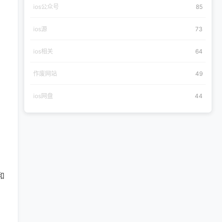
ios公众号
85
ios源
73
ios相关
64
作废网站
49
ios网盘
44
和