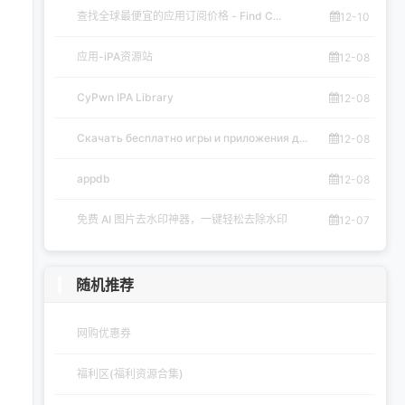
查找全球最便宜的应用订阅价格 - Find C...
12-10
应用-iPA资源站
12-08
CyPwn IPA Library
12-08
Скачать бесплатно игры и приложения д...
12-08
appdb
12-08
免费 AI 图片去水印神器，一键轻松去除水印
12-07
随机推荐
网购优惠券
福利区(福利资源合集)