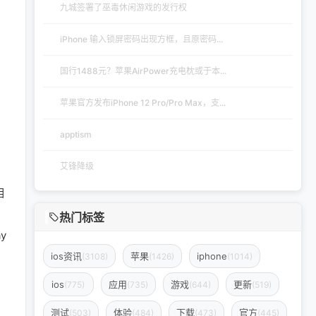
九城签署了巫毒休闲游戏的发行权
iPhone 输入锁屏密码出现方框，且原密码...
国行1488元？苹果AirPower充电枕或于本...
苹果官方发布iPhone 12 Pro/Pro Max，支...
apptism
艾锋降级
相
热门标签
y
ios资讯
苹果
iphone
(3108)
(1426)
(1014)
ios
应用
游戏
更新
(775)
(735)
(644)
(519)
测试
体验
下载
官方
(503)
(484)
(473)
(445)