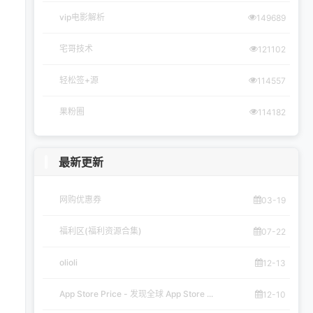
vip电影解析
149689
宅哥技术
121102
轻松签+源
114557
果粉圈
114182
最新更新
网购优惠券
03-19
福利区(福利资源合集)
07-22
olioli
12-13
App Store Price - 发现全球 App Store ...
12-10