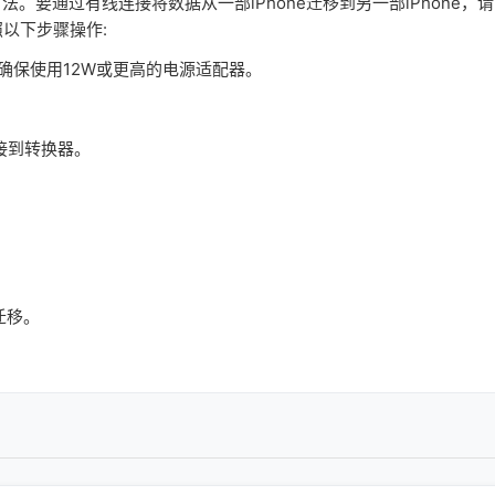
要通过有线连接将数据从一部iPhone迁移到另一部iPhone，请
照以下步骤操作:
请确保使用12W或更高的电源适配器。
连接到转换器。
迁移。