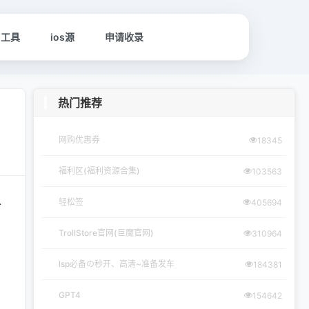
名工具
ios源
申请收录
热门推荐
网购优惠券
18345
福利区(福利资源合集)
103563
入
轻松签
405694
TrollStore官网(巨魔官网)
310964
lsp必备の秒开、高清~准备发车
184381
GPT4
154642