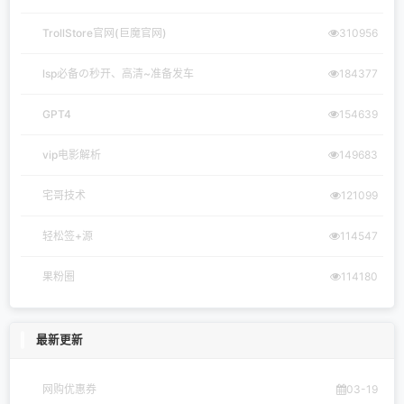
TrollStore官网(巨魔官网)
310956
lsp必备の秒开、高清~准备发车
184377
GPT4
154639
vip电影解析
149683
宅哥技术
121099
轻松签+源
114547
果粉圈
114180
最新更新
网购优惠券
03-19