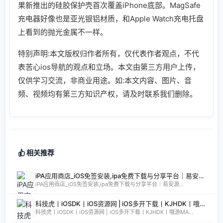
果新推出的硅胶保护壳首次覆盖iPhone底部。MagSafe
充电器好像也是亚光银铝材质，和Apple Watch充电托盘
上看到的抛光金属不一样。
特别声明:本文版权归作者所有，仅代表作者观点，不代
表苦心ios导航的观点和立场。本文由第三方用户上传，
仅供学习交流，非商业用途。如:本文内容、图片、音
频、视频均有第三方知识产权，请及时联系我们删除。
相关推荐
iPA应用商店_iOS免签安装,ipa免费下载与分享平台｜易安源&酷卡软件
iPA应用商店_iOS免签安装,ipa免费下载与分享平台｜易安源...
科技虎丨iOSDK丨iOS资源网 | iOS多开下载丨KJHDK丨哦游MAX丨iPA商店丨凸游 | iPA软件免费砸壳下载丨iOSiPA丨苹果多开丨全网最优秀的iPA资源下载网站
科技虎丨iOSDK丨iOS资源网 | iOS多开下载丨KJHDK丨哦游MA...