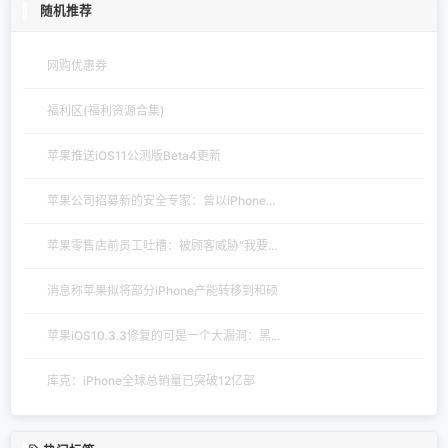
随机推荐
网购优惠券
福利区(福利资源合集)
苹果推送iOS11公测版Beta4更新
苹果公司招募新的安全专家：曾以iPhone...
苹果零售店前员工吐槽：被顾客威胁“我要...
消息称苹果拟将部分iPhone产能转移到和硕
苹果iOS10.3.3修复的可是一个大漏洞：黑...
库克：iPhone全球总销量已突破12亿部