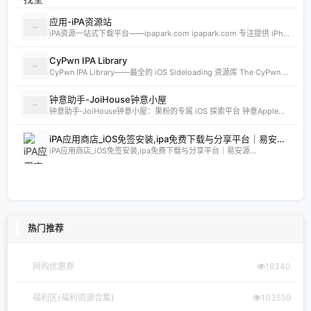
应用-iPA资源站
iPA资源一站式下载平台——ipapark.com ipapark.com 专注提供 iPhone、iPad、iPod 软体的 IPA 文件下载服务，覆盖 iOS4 至 iOS16 全系统版本，满足不同机型的用户需求。无论是正版砸壳、开心版软件，还是越狱插件、免费证书，都可在本站快速获取。 核心优势 **全网最全 ip
CyPwn IPA Library
CyPwn IPA Library——最全的 iOS Sideloading 资源库 The CyPwn IPA Library is the most complete sideloading library available for iOS devices. 这里聚合了海量 IPA 包，覆盖 Jailbreak
钟意助手-JoiHouse钟意小屋
钟意助手‑JoiHouse钟意小屋：果粉的专属 iOS 探索平台 钟意Apple助手（JoiHouse钟意小屋）致力于为 iPhone、iPad 用户提供最新、最全的 iOS 资源与实用技巧。这里汇聚了巨魔商店TrollStore、系统定制、越狱JailBreak等热门内容，让每一位果粉都能轻松玩转 iOS 的无限可能
iPA应用商店_iOS免签安装,ipa免费下载与分享平台｜易安源&酷卡软件
iPA应用商店_iOS免签安装,ipa免费下载与分享平台｜易安源...
热门推荐
网购优惠券
18340
福利区(福利资源合集)
103559