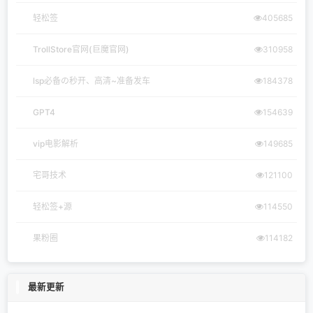
轻松签
405685
TrollStore官网(巨魔官网)
310958
lsp必备の秒开、高清~准备发车
184378
GPT4
154639
vip电影解析
149685
宅哥技术
121100
轻松签+源
114550
果粉圈
114182
最新更新