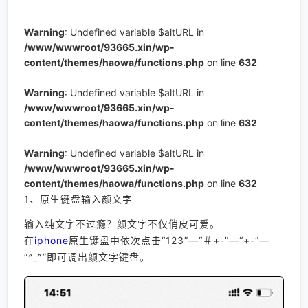
Warning
: Undefined variable $altURL in
/www/wwwroot/93665.xin/wp-
content/themes/haowa/functions.php
on line
632
Warning
: Undefined variable $altURL in
/www/wwwroot/93665.xin/wp-
content/themes/haowa/functions.php
on line
632
Warning
: Undefined variable $altURL in
/www/wwwroot/93665.xin/wp-
content/themes/haowa/functions.php
on line
632
1、原生键盘输入颜文字
输入纯文字不过瘾？
颜文字不仅俏皮可爱。
在
iphone
原生键盘中依次点击“123”—“＃+-”—“+-”—
“^_^”即可调出颜文字键盘。