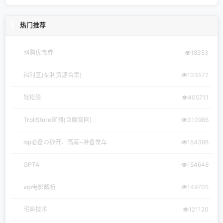
热门推荐
网购优惠券
18353
福利区(福利资源合集)
103572
轻松签
405711
TrollStore官网(巨魔官网)
310986
lsp必备の秒开、高清~准备发车
184388
GPT4
154646
vip电影解析
149705
宅哥技术
121120