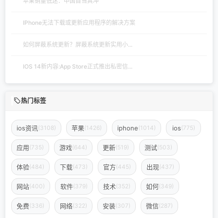
苹果销量低迷：中国首当其冲
IPhone无法下载或更新应用程序的解决方案
如何屏蔽系统更新？屏蔽系统更新实用小...
IOS 14新内容:App Store正式推出私密信...
热门标签
ios资讯
苹果
iphone
ios
(3108)
(1426)
(1014)
(775)
应用
游戏
更新
测试
(735)
(644)
(519)
(503)
体验
下载
官方
出现
(484)
(473)
(445)
(437)
网站
软件
技术
如何
(400)
(379)
(352)
(349)
免费
网络
安装
微信
(336)
(322)
(307)
(287)