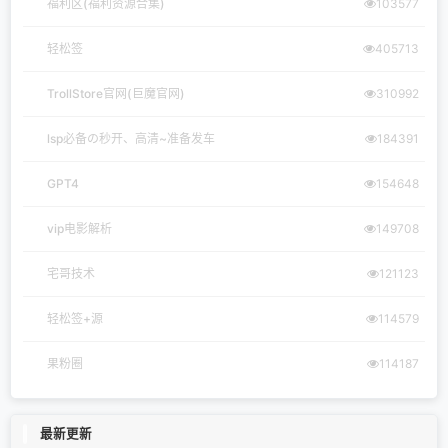
福利区(福利资源合集)
103577
轻松签
405713
TrollStore官网(巨魔官网)
310992
lsp必备の秒开、高清~准备发车
184391
GPT4
154648
vip电影解析
149708
宅哥技术
121123
轻松签+源
114579
果粉圈
114187
最新更新