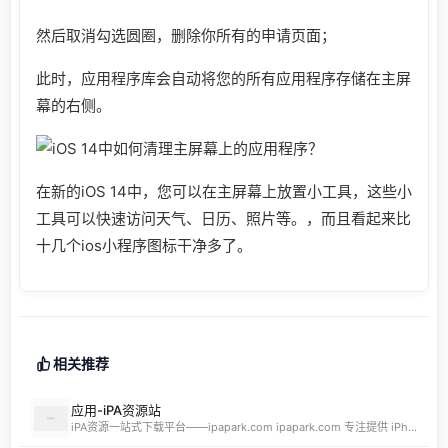
然后取消勾选圆圈，删除你所有的申请页面；
此时，应用程序库会自动将您的所有应用程序存储在主屏
幕的右侧。
在新的iOS 14中，您可以在主屏幕上放置小工具，这些小
工具可以快速访问天气、日历、照片等。，而且看起来比
十几个ios小程序图标干净多了。
相关推荐
应用-iPA资源站
iPA资源一站式下载平台——ipapark.com ipapark.com 专注提供 iPhone、iPad、iPod 软体的 IPA 文件下载服务，覆盖 iOS4 至 iOS16 全系统版本，满足不同机型的用户需求。无论是正版砸壳、开心版软件，还是越狱插件、免费证书，都可在本站快速获取。 核心优势 **全网最全 ip