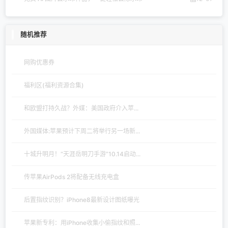
随机推荐
网购优惠券
福利区(福利资源合集)
和欧盟打持久战？外媒：美国政府介入苹...
外国媒体:苹果预计下周二将举行另一场新...
十城升明月！“天涯岳明刀手游”10.14启动...
传苹果AirPods 2将配备无线充电盒
后置指纹识别？iPhone8最新设计图纸曝光
苹果新专利：用iPhone收集小偷指纹和照...