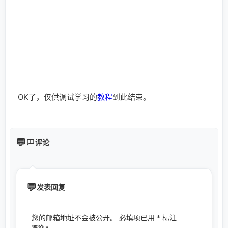
如何通过3个简单步骤在iPhone 14 Pro上始终开放显示
全新的iPhone 14 Pro系列具有新的变量刷新率功能；刷新率可以...
热门推荐
网购优惠券
18355
福利区(福利资源合集)
103579
轻松签
405714
TrollStore官网(巨魔官网)
310992
lsp必备の秒开、高清~准备发车
184391
GPT4
154648