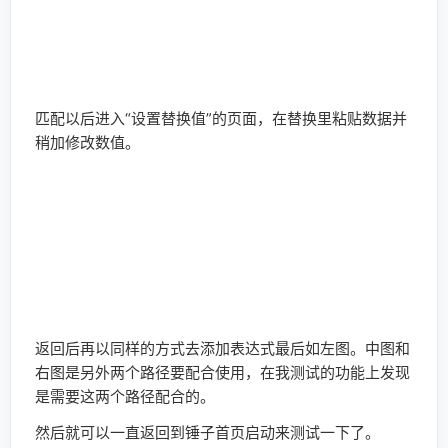
相关推荐
如何关闭Instagram上的精确位置（以及为什么）
我们与许多人在Instagram上分享高质量的照片，卷轴和现场视频...
如何在iOS中设置AirPods的个性化空间音频16
就以音频为中心的产品而言，自AirPods推出以来，Apple一直不...
如何在iPhone上管理多个股票库存清单
股票交易已成为我们生活中不可或缺的一部分。无论您是将股票...
如何在iPhone和iPad上放大器中使用检测模式
在使用iOS 16和iPados 16检测模式中使用检测模式之前需要了解...
修复自动更正不起作用的7种方法无法在iPhone或iPad上工作
在iPhone上的任何人发送消息时，输入单词的最佳方法是利用自...