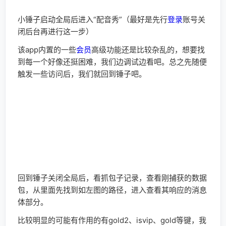
首要的第一步骤就是将该路径左边滑动进入更多选择“提
取”
接下来就请按照流程来到达之后的页面操作。
依照流程，提取到过滤器--点+添加过滤器(你也可以直接
选择经常使用的已创建的过滤器，这样可以合并起来使
用)--
-过滤器名称命名-(新创建的过滤器必须命名，之后还有
该app的其他路径添加进来的话选择这个命名好的即可)
--包括关键字（往下拉能看到这个，进入，把关键字全选
复制一下 如果是高版本锤子的话，它可能不会自动给你
填上关键字，你要自己点+选择，然后复制它们）
--挂载断点--编辑新建--响应消息体回传前--编辑新建--
判断条件--
按照流程来就会到达左图的页面，选择判断路径的
@req.api，然后如右图手动输入双等号和选择引号，注意