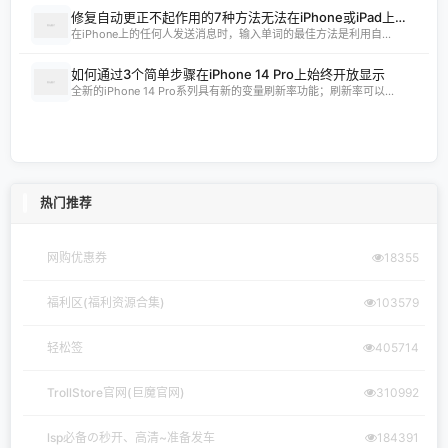
从游戏到直播，腾讯把认证主播的社会责...
iPhone7/Plus只能算是过渡机型 iPhone8...
苹果已经关闭了iOS 13.6验证，并且不能...
iOS 13.5.1 可用，Apple Pay 已支持添加...
魔塔初试！10.26-11.1，有5个新的IOS游...
投资者不看好WWDC2016？苹果股价下跌1.5%
热门标签
ios资讯
苹果
iphone
ios
(3108)
(1426)
(1014)
(775)
应用
游戏
更新
测试
(735)
(644)
(519)
(503)