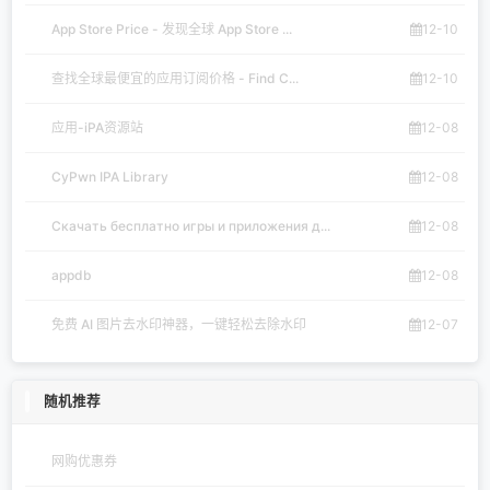
ios源
73
ios相关
64
作废网站
49
ios网盘
44
2026
苦心ios导航
版权所有
苏ICP备17071546号