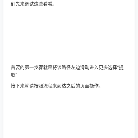
彼此留个空格，然后将关键粘贴在引号内部。
返回。
返回来从“编辑”进入直到最后选择倒数第二个语句
再从“调试”，进入正则页面里，选择需要调试的数据，复
制并粘贴于空白框中，因为金币这些为了防止有出入，数
值方面还是用上正则d+吧
匹配以后进入“设置替换值”的页面，在替换里粘贴数据并
稍加修改数值。
返回后再以同样的方式去添加表达式最后如左图。中图和