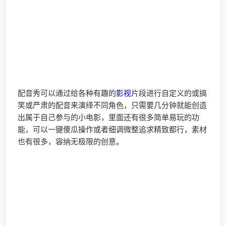
能，可以一键傻瓜操作或者细调微整追求精致都行，素材
也有很多，容纳无极限的创意。
小锤子启动全局后进入“配音秀”（最好是先行
登录
账号关
闭后台再进行这一步）
该app内置的一些
会员
高级功能还是比较杂乱的，想要找
到每一个好像还挺困难，我们边调试边看吧。总之先随便
触发一些访问后，我们就回到锤子吧。
回到锤子关闭全局后，看抓包子记录，查看刚捕获的数据
包，从里面先找到如左图的路径，进入查看其响应的消息
体部分。
比较明显的可能有作用的有gold2、isvip、gold等键，我
们先来调试这些看看。