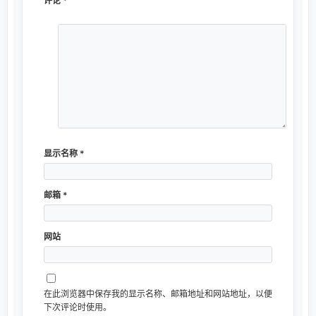
vip电影解析
149708
宅哥技术
121123
轻松签+源
114580
果粉圈
114187
最新更新
网购优惠券
03-19
福利区(福利资源合集)
07-22
olioli
12-13
App Store Price - 发现全球 App Store ...
12-10