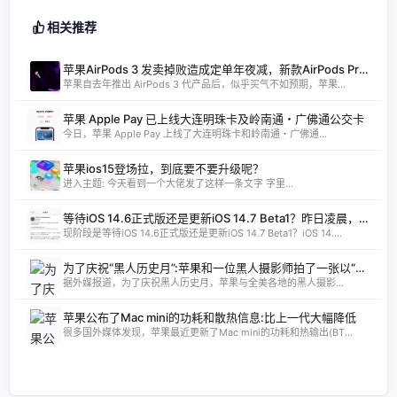
相关推荐
苹果AirPods 3 发卖掉败造成定单年夜减，新款AirPods Pro 将调剂
苹果自去年推出 AirPods 3 代产品后，似乎买气不如预期，苹果...
苹果 Apple Pay 已上线大连明珠卡及岭南通・广佛通公交卡
今日，苹果 Apple Pay 上线了大连明珠卡和岭南通・广佛通...
苹果ios15登场拉，到底要不要升级呢？
进入主题: 今天看到一个大佬发了这样一条文字 字里...
等待iOS 14.6正式版还是更新iOS 14.7 Beta1？昨日凌晨，苹果为开发者预览版用户推送了iOS 14.7 Beta1测试版的更新，距周二发布的iOS 14.6RC版仅隔了两天时间。
现阶段是等待iOS 14.6正式版还是更新iOS 14.7 Beta1？iOS 14....
为了庆祝“黑人历史月”:苹果和一位黑人摄影师拍了一张以“家乡”为主题的照片
据外媒报道，为了庆祝黑人历史月，苹果与全美各地的黑人摄影...
苹果公布了Mac mini的功耗和散热信息:比上一代大幅降低
很多国外媒体发现，苹果最近更新了Mac mini的功耗和热输出(BT...