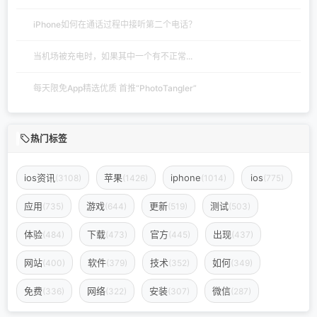
iPhone如何在通话过程中接听第二个电话？
当机场被充电时，如果其中一个有不正常...
每天限免App精选优质 首推“PhotoTangler”
热门标签
ios资讯
苹果
iphone
ios
(3108)
(1426)
(1014)
(775)
应用
游戏
更新
测试
(735)
(644)
(519)
(503)
体验
下载
官方
出现
(484)
(473)
(445)
(437)
网站
软件
技术
如何
(400)
(379)
(352)
(349)
免费
网络
安装
微信
(336)
(322)
(307)
(287)