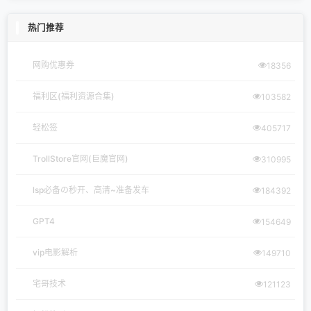
热门推荐
网购优惠券
18356
福利区(福利资源合集)
103582
轻松签
405717
TrollStore官网(巨魔官网)
310995
lsp必备の秒开、高清~准备发车
184392
GPT4
154649
vip电影解析
149710
宅哥技术
121123