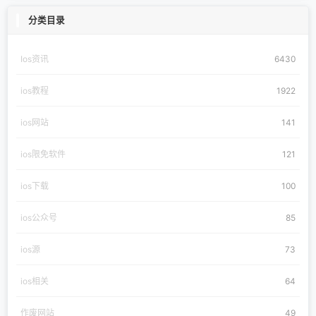
分类目录
Ios资讯
6430
ios教程
1922
ios网站
141
ios限免软件
121
ios下载
100
ios公众号
85
ios源
73
ios相关
64
作废网站
49