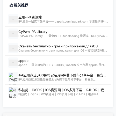
相关推荐
应用-iPA资源站
iPA资源一站式下载平台——ipapark.com ipapark.com 专注提供 iPhone、iPad、iPod 软体的 IPA 文件下载服务，覆盖 iOS4 至 iOS16 全系统版本，满足不同机型的用户需求。无论是正版砸壳、开心版软件，还是越狱插件、免费证书，都可在本站快速获取。 核心优势 **全网最全 ip
CyPwn IPA Library
CyPwn IPA Library——最全的 iOS Sideloading 资源库 The CyPwn IPA Library is the most complete sideloading library available for iOS devices. 这里聚合了海量 IPA 包，覆盖 Jailbreak
Скачать бесплатно игры и приложения для iOS
Скачать бесплатно игры и приложения для iOS – 轻松获取海量精品 在 iklassika.ru，您可以 Скачать 各类 бесплатно 的 игры 与 приложения，专为 iOS 设备打造。平台汇聚最新、最热的移动资源，让用户无需繁琐搜索，一键下载，畅享无
appdb
appdb — 独立可信的 iOS / iPadOS / macOS 应用市场 appdb 是目前最大的 独立 marketplace，专注于 iOS、iPadOS 与 macOS 生态。无论是开发者想要免费发布应用，还是普通用户想要安全、私密地下载安装自己需要的 app，都可以在这里轻松实现。 核心优势 免费发布：开
iPA应用商店_iOS免签安装,ipa免费下载与分享平台｜易安源&酷卡软件
iPA应用商店_iOS免签安装,ipa免费下载与分享平台｜易安源...
科技虎丨iOSDK丨iOS资源网 | iOS多开下载丨KJHDK丨哦游MAX丨iPA商店丨凸游 | iPA软件免费砸壳下载丨iOSiPA丨苹果多开丨全网最优秀的iPA资源下载网站
科技虎丨iOSDK丨iOS资源网 | iOS多开下载丨KJHDK丨哦游MA...