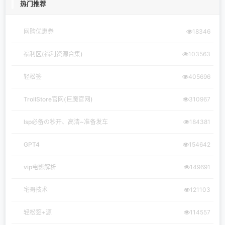
热门推荐
网购优惠券
18346
福利区(福利资源合集)
103563
轻松签
405696
TrollStore官网(巨魔官网)
310967
lsp必备の秒开、高清~准备发车
184381
GPT4
154642
vip电影解析
149691
宅哥技术
121103
轻松签+源
114557