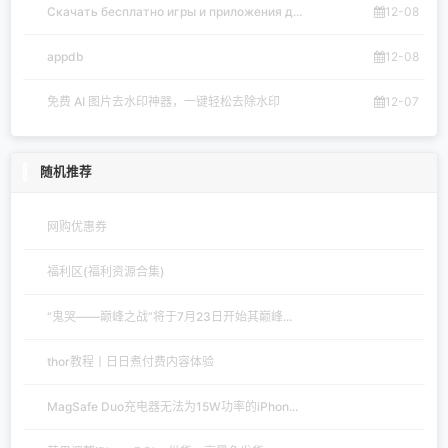
Скачать бесплатно игры и приложения д...
12-08
appdb
12-08
免费 AI 图片去水印神器，一键轻松去除水印
12-07
随机推荐
网购优惠券
福利区(福利资源合集)
“鬼哭——巅峰之战”将于7月23日开始其巅峰...
thor教程丨日日煮付费内容体验
MagSafe Duo充电器无法为15W功率的iPhon...