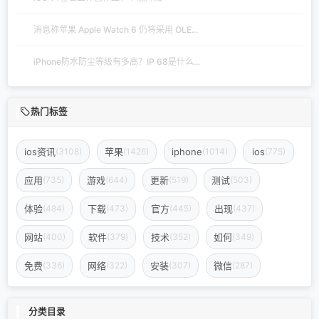
消息称苹果 Apple Watch 6 仍将采用 OLE...
iPhone防水防尘等级有多高？IP 68是什么...
热门标签
ios资讯
苹果
iphone
ios
(3108)
(1426)
(1014)
(775)
应用
游戏
更新
测试
(735)
(644)
(519)
(503)
体验
下载
官方
出现
(484)
(473)
(445)
(437)
网站
软件
技术
如何
(400)
(379)
(352)
(349)
免费
网络
安装
微信
(336)
(322)
(307)
(287)
分类目录