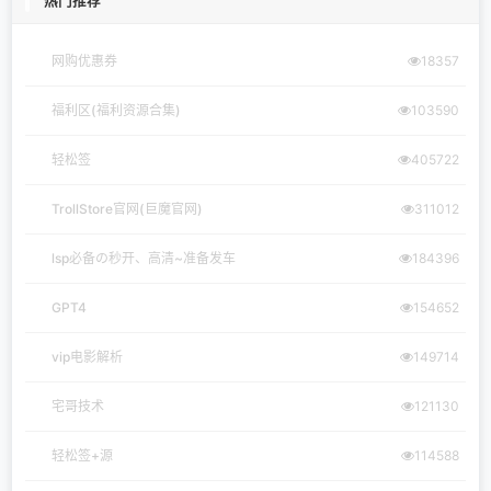
热门推荐
网购优惠券
18357
福利区(福利资源合集)
103590
轻松签
405722
TrollStore官网(巨魔官网)
311012
lsp必备の秒开、高清~准备发车
184396
GPT4
154652
vip电影解析
149714
宅哥技术
121130
轻松签+源
114588